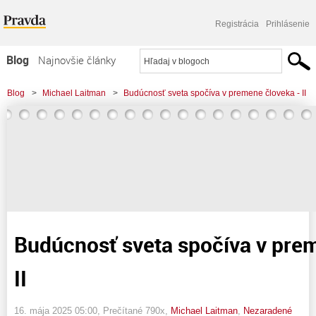
Registrácia
Prihlásenie
Blog
Najnovšie články
Najčítanejšie články
Blog
>
Michael Laitman
>
Budúcnosť sveta spočíva v premene človeka - II
Najkomentovanejšie články
Zoznam blogov
Komerčné blogy
Budúcnosť sveta spočíva v pre
II
16. mája 2025 05:00
, Prečítané 790x,
Michael Laitman
,
Nezaradené