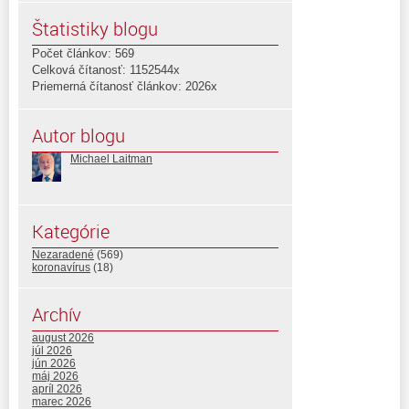
Štatistiky blogu
Počet článkov: 569
Celková čítanosť: 1152544x
Priemerná čítanosť článkov: 2026x
Autor blogu
Michael Laitman
Kategórie
Nezaradené
(569)
koronavírus
(18)
Archív
august 2026
júl 2026
jún 2026
máj 2026
apríl 2026
marec 2026