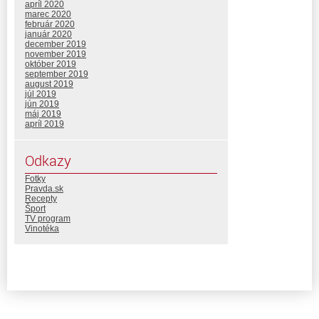
apríl 2020
marec 2020
február 2020
január 2020
december 2019
november 2019
október 2019
september 2019
august 2019
júl 2019
jún 2019
máj 2019
apríl 2019
Odkazy
Fotky
Pravda.sk
Recepty
Šport
TV program
Vinotéka