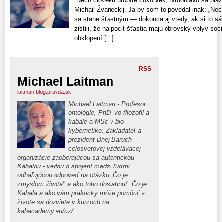
„Nech človeku urobíte čokoľvek, tvrdohlavo sa plazí
Michail Žvaneckij. Ja by som to povedal inak: „Ne
sa stane šťastným — dokonca aj vtedy, ak si to sá
zistili, že na pocit šťastia majú obrovský vplyv s
obklopení [...]
RSS
Michael Laitman
laitman.blog.pravda.sk
Michael Laitman - Profesor
ontológie, PhD. vo filozofii a
kabale a MSc v bio-
kybernetike. Zakladateľ a
prezident Bnej Baruch
celosvetovej vzdelávacej
organizácie zaoberajúcou sa autentickou
Kabalou - vedou o spojení medzi ľuďmi
odhaľujúcou odpoveď na otázku „Čo je
zmyslom života" a ako toho dosiahnuť. Čo je
Kabala a ako vám prakticky môže pomôcť v
živote sa dozviete v kurzoch na
kabacademy.eu/cz/