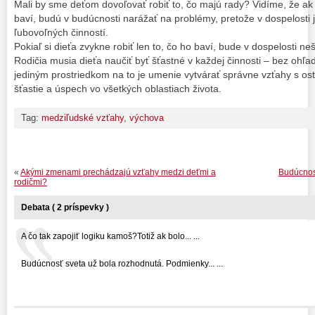
Mali by sme deťom dovoľovať robiť to, čo majú rady? Vidíme, že ak i
baví, budú v budúcnosti narážať na problémy, pretože v dospelosti j
ľubovoľných činností.
Pokiaľ si dieťa zvykne robiť len to, čo ho baví, bude v dospelosti ne
Rodičia musia dieťa naučiť byť šťastné v každej činnosti – bez ohľa
jediným prostriedkom na to je umenie vytvárať správne vzťahy s ost
šťastie a úspech vo všetkých oblastiach života.
Tag:
medziľudské vzťahy
,
výchova
«
Akými zmenami prechádzajú vzťahy medzi deťmi a
Budúcnosť
rodičmi?
Debata ( 2 príspevky )
A čo tak zapojiť logiku kamoš?Totiž ak bolo... ...
Budúcnosť sveta už bola rozhodnutá. Podmienky... ...