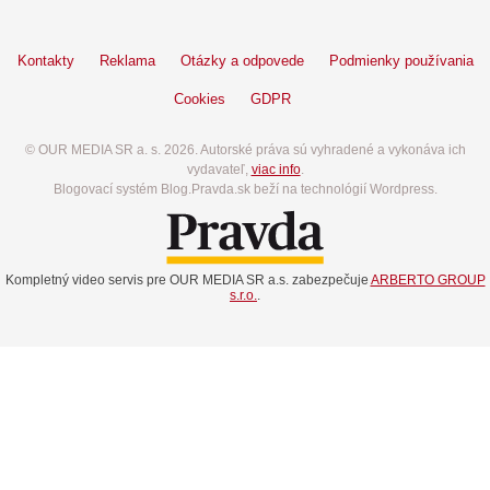
Kontakty
Reklama
Otázky a odpovede
Podmienky používania
Cookies
GDPR
© OUR MEDIA SR a. s. 2026. Autorské práva sú vyhradené a vykonáva ich
vydavateľ,
viac info
.
Blogovací systém Blog.Pravda.sk beží na technológií Wordpress.
Kompletný video servis pre OUR MEDIA SR a.s. zabezpečuje
ARBERTO GROUP
s.r.o.
.