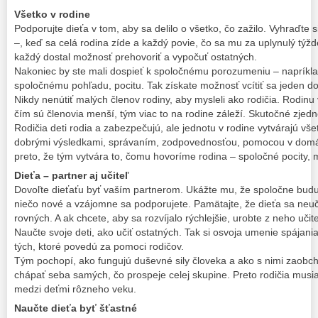
Všetko v rodine
Podporujte dieťa v tom, aby sa delilo o všetko, čo zažilo. Vyhraďte 
–, keď sa celá rodina zíde a každý povie, čo sa mu za uplynulý týžde
každý dostal možnosť prehovoriť a vypočuť ostatných.
Nakoniec by ste mali dospieť k spoločnému porozumeniu – napríklad
spoločnému pohľadu, pocitu. Tak získate možnosť vcítiť sa jeden d
Nikdy nenútiť malých členov rodiny, aby mysleli ako rodičia. Rodinu
čím sú členovia menší, tým viac to na rodine záleží. Skutočné zjedno
Rodičia deti rodia a zabezpečujú, ale jednotu v rodine vytvárajú vše
dobrými výsledkami, správaním, zodpovednosťou, pomocou v domácn
preto, že tým vytvára to, čomu hovoríme rodina – spoločné pocity, m
Dieťa – partner aj učiteľ
Dovoľte dieťaťu byť vaším partnerom. Ukážte mu, že spoločne buduje
niečo nové a vzájomne sa podporujete. Pamätajte, že dieťa sa neuč
rovných. A ak chcete, aby sa rozvíjalo rýchlejšie, urobte z neho učite
Naučte svoje deti, ako učiť ostatných. Tak si osvoja umenie spájania
tých, ktoré povedú za pomoci rodičov.
Tým pochopí, ako fungujú duševné sily človeka a ako s nimi zaobchá
chápať seba samých, čo prospeje celej skupine. Preto rodičia musia h
medzi deťmi rôzneho veku.
Naučte dieťa byť šťastné