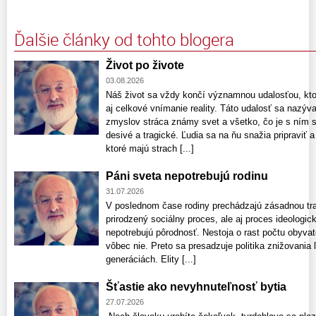
Ďalšie články od tohto blogera
Život po živote
03.08.2026
Náš život sa vždy končí významnou udalosťou, kto
aj celkové vnímanie reality. Táto udalosť sa nazýv
zmyslov stráca známy svet a všetko, čo je s ním 
desivé a tragické. Ľudia sa na ňu snažia pripraviť
ktoré majú strach [...]
Páni sveta nepotrebujú rodinu
31.07.2026
V poslednom čase rodiny prechádzajú zásadnou tran
prirodzený sociálny proces, ale aj proces ideologick
nepotrebujú pôrodnosť. Nestoja o rast počtu obyvate
vôbec nie. Preto sa presadzuje politika znižovania 
generáciách. Elity [...]
Šťastie ako nevyhnuteľnosť bytia
27.07.2026