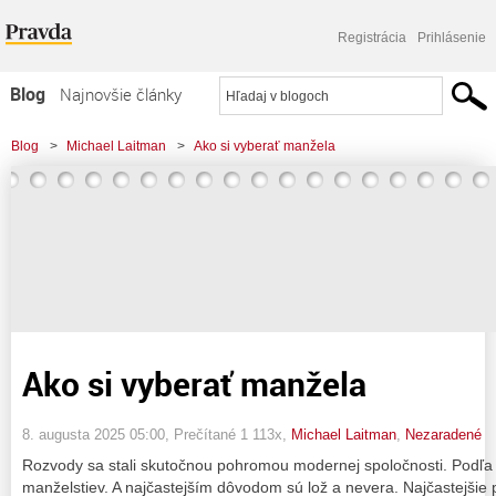
Registrácia
Prihlásenie
Blog
Najnovšie články
Najčítanejšie články
Blog
>
Michael Laitman
>
Ako si vyberať manžela
Najkomentovanejšie články
Zoznam blogov
Komerčné blogy
Ako si vyberať manžela
8. augusta 2025 05:00
, Prečítané 1 113x,
Michael Laitman
,
Nezaradené
Rozvody sa stali skutočnou pohromou modernej spoločnosti. Podľa 
manželstiev. A najčastejším dôvodom sú lož a nevera. Najčastejšie 