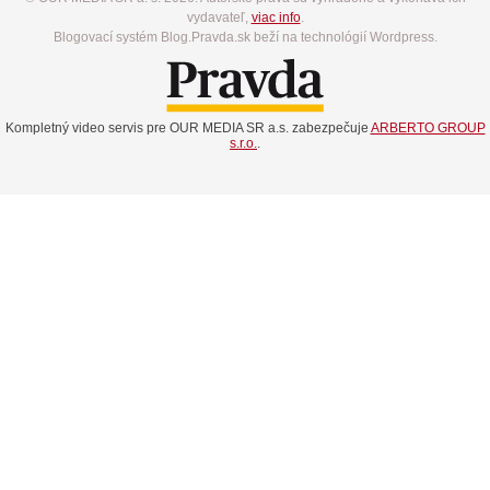
vydavateľ,
viac info
.
Blogovací systém Blog.Pravda.sk beží na technológií Wordpress.
Kompletný video servis pre OUR MEDIA SR a.s. zabezpečuje
ARBERTO GROUP
s.r.o.
.