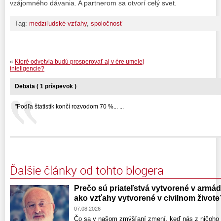
vzájomného dávania. A partnerom sa otvorí celý svet.
Tag:
medziľudské vzťahy
,
spoločnosť
«
Ktoré odvetvia budú prosperovať aj v ére umelej
inteligencie?
Debata ( 1 príspevok )
"Podľa štatistík končí rozvodom 70 %... ...
Ďalšie články od tohto blogera
Prečo sú priateľstvá vytvorené v armáde
ako vzťahy vytvorené v civilnom živote
07.08.2026
Čo sa v našom zmýšľaní zmení, keď nás z ničoho 