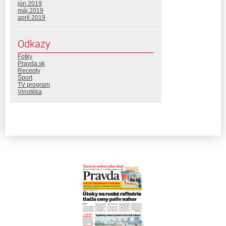
jún 2019
máj 2019
apríl 2019
Odkazy
Fotky
Pravda.sk
Recepty
Šport
TV program
Vinotéka