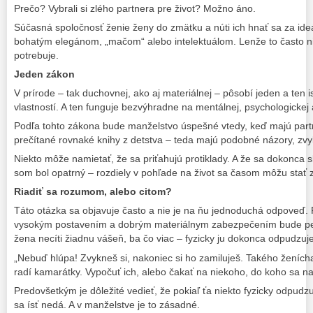
Prečo? Vybrali si zlého partnera pre život? Možno áno.
Súčasná spoločnosť ženie ženy do zmätku a núti ich hnať sa za ideá
bohatým elegánom, „mačom“ alebo intelektuálom. Lenže to často ni
potrebuje.
Jeden zákon
V prírode – tak duchovnej, ako aj materiálnej – pôsobí jeden a ten 
vlastností. A ten funguje bezvýhradne na mentálnej, psychologickej a
Podľa tohto zákona bude manželstvo úspešné vtedy, keď majú part
prečítané rovnaké knihy z detstva – teda majú podobné názory, zvy
Niekto môže namietať, že sa priťahujú protiklady. A že sa dokonca s
som bol opatrný – rozdiely v pohľade na život sa časom môžu stať
Riadiť sa rozumom, alebo citom?
Táto otázka sa objavuje často a nie je na ňu jednoduchá odpoveď
vysokým postavením a dobrým materiálnym zabezpečením bude pe
žena necíti žiadnu vášeň, ba čo viac – fyzicky ju dokonca odpudzuje?
„Nebuď hlúpa! Zvykneš si, nakoniec si ho zamiluješ. Takého ženícha
radí kamarátky. Vypočuť ich, alebo čakať na niekoho, do koho sa n
Predovšetkým je dôležité vedieť, že pokiaľ ťa niekto fyzicky odpudzu
sa ísť nedá. A v manželstve je to zásadné.