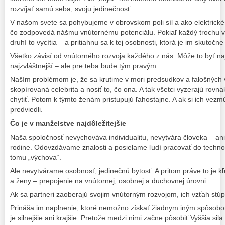
rozvíjať samú seba, svoju jedinečnosť.
V našom svete sa pohybujeme v obrovskom poli síl a ako elektrické
čo zodpovedá nášmu vnútornému potenciálu. Pokiaľ každý trochu viac
druhí to vycítia – a pritiahnu sa k tej osobnosti, ktorá je im skutočn
Všetko závisí od vnútorného rozvoja každého z nás. Môže to byť na
najzvláštnejší – ale pre teba bude tým pravým.
Naším problémom je, že sa krutime v mori predsudkov a falošných 
skopírovaná celebrita a nosiť to, čo ona. A tak všetci vyzerajú rov
chytiť. Potom k týmto ženám pristupujú ľahostajne. A ak si ich vezmú
predviedli.
Čo je v manželstve najdôležitejšie
Naša spoločnosť nevychováva individualitu, nevytvára človeka – ani v
rodine. Odovzdávame znalosti a posielame ľudí pracovať do techno
tomu „výchova“.
Ale nevytvárame osobnosť, jedinečnú bytosť. A pritom práve to je
a ženy – prepojenie na vnútornej, osobnej a duchovnej úrovni.
Ak sa partneri zaoberajú svojim vnútorným rozvojom, ich vzťah stú
Prináša im naplnenie, ktoré nemožno získať žiadnym iným spôsobom.
je silnejšie ani krajšie. Pretože medzi nimi začne pôsobiť Vyššia sila 