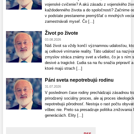
vojenské cvičenie? A akú zásadu z vojenského živo
každodenného života a do spoločnosti? Začnime o
v podstate prestaneme premýšľať o mnohých veciac
zamestnávali myseľ. Čo [...]
Život po živote
03.08.2026
Náš život sa vždy končí významnou udalosťou, kto
aj celkové vnímanie reality. Táto udalosť sa nazýv
zmyslov stráca známy svet a všetko, čo je s ním 
desivé a tragické. Ľudia sa na ňu snažia pripraviť
ktoré majú strach [...]
Páni sveta nepotrebujú rodinu
31.07.2026
V poslednom čase rodiny prechádzajú zásadnou tran
prirodzený sociálny proces, ale aj proces ideologick
nepotrebujú pôrodnosť. Nestoja o rast počtu obyvate
vôbec nie. Preto sa presadzuje politika znižovania 
generáciách. Elity [...]