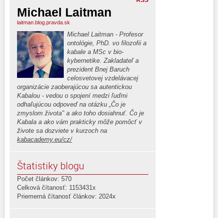
RSS
Michael Laitman
laitman.blog.pravda.sk
Michael Laitman - Profesor
ontológie, PhD. vo filozofii a
kabale a MSc v bio-
kybernetike. Zakladateľ a
prezident Bnej Baruch
celosvetovej vzdelávacej
organizácie zaoberajúcou sa autentickou
Kabalou - vedou o spojení medzi ľuďmi
odhaľujúcou odpoveď na otázku „Čo je
zmyslom života" a ako toho dosiahnuť. Čo je
Kabala a ako vám prakticky môže pomôcť v
živote sa dozviete v kurzoch na
kabacademy.eu/cz/
Štatistiky blogu
Počet článkov: 570
Celková čítanosť: 1153431x
Priemerná čítanosť článkov: 2024x