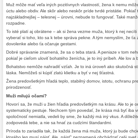
Muž môže mať veľa iných pozitívnych vlastností, žena k nemu môže
úctu alebo obdiv. Ale skôr alebo neskôr príde tvrdé pristátie. Pokiaľ
najzákladnejšej – telesnej – úrovni, nebude to fungovať. Také manž
rozpadne.
To isté platí aj obrátene – ak si žena vezme muža, ktorý k nej necíti 
vyberať si toho, kto sa k tebe správa pekne. A tým nemyslím, že ťa
dovolenke alebo ťa očaruje gestami.
Dobré správanie znamená, že sa o teba stará. A peniaze v tom neh
pokiaľ je cieľom uloviť bohatého ženícha, je to iný príbeh. Ale lov a 
Bohatstvo nemôže nahradiť vzťah. Je to iná úroveň ako skutočná st
láska. Nemôžeš si kúpiť zlatú klietku a byť v nej šťastná.
Žena predovšetkým hľadá teplo, stabilný domov, istotu, ochranu pre s
prirodzenosť.
Muži milujú očami?
Hovorí sa, že muži u žien hľadia predovšetkým na krásu. Ale to je o
systematicky pestuje. Nechcem tým povedať, že krása má byť iba v
spoločnosť nemiatla, vedeli by sme, že každý má iný vkus. A dôležité 
zodpovedá tebe, a nie sa hnať za cudzími štandardmi.
Príroda to zariadila tak, že každá žena má muža, ktorý ju bude chcie
ktorého len musí nájsť. Ale „nájsť“ neznamená obchádzať celý svet