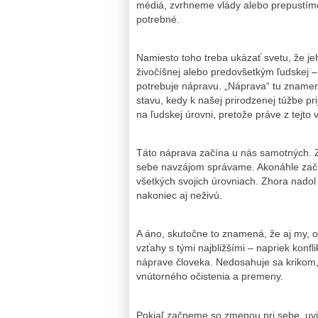
médiá, zvrhneme vlády alebo prepustíme š
potrebné.
Namiesto toho treba ukázať svetu, že jeh
živočíšnej alebo predovšetkým ľudskej – 
potrebuje nápravu. „Náprava“ tu zname
stavu, kedy k našej prirodzenej túžbe p
na ľudskej úrovni, pretože práve z tejto
Táto náprava začína u nás samotných. Z
sebe navzájom správame. Akonáhle začne
všetkých svojich úrovniach. Zhora nadol 
nakoniec aj neživú.
A áno, skutočne to znamená, že aj my, 
vzťahy s tými najbližšími – napriek konf
náprave človeka. Nedosahuje sa krikom,
vnútorného očistenia a premeny.
Pokiaľ začneme so zmenou pri sebe, uvid