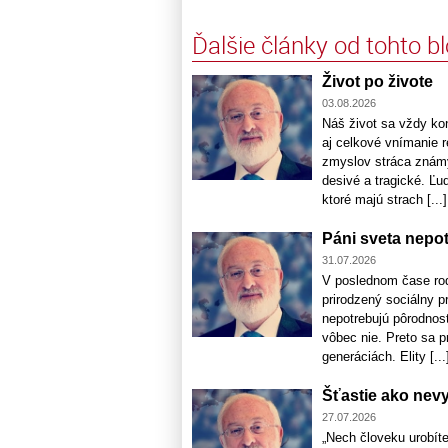
Ďalšie články od tohto b
Život po živote
03.08.2026
Náš život sa vždy ko
aj celkové vnímanie r
zmyslov stráca známy
desivé a tragické. Ľu
ktoré majú strach [...]
Páni sveta nepo
31.07.2026
V poslednom čase rod
prirodzený sociálny pr
nepotrebujú pôrodnosť
vôbec nie. Preto sa p
generáciách. Elity [...
Šťastie ako nev
27.07.2026
„Nech človeku urobíte