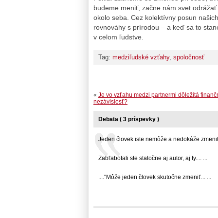
budeme meniť, začne nám svet odrážať 
okolo seba. Cez kolektívny posun našich
rovnováhy s prírodou – a keď sa to stan
v celom ľudstve.
Tag:
medziľudské vzťahy
,
spoločnosť
«
Je vo vzťahu medzi partnermi dôležitá finanč
nezávislosť?
Debata ( 3 príspevky )
Jeden človek iste nemôže a nedokáže zmeniť..
Zabľabotali ste statočne aj autor, aj ty.... ...
...."Môže jeden človek skutočne zmeniť... ...