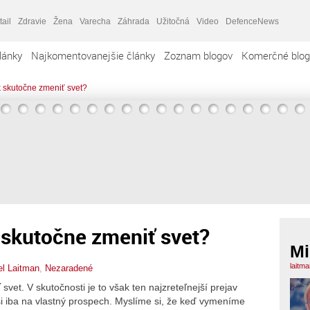
tail
Zdravie
Žena
Varecha
Záhrada
Užitočná
Video
DefenceNews
lánky
Najkomentovanejšie články
Zoznam blogov
Komerčné blog
 skutočne zmeniť svet?
 skutočne zmeniť svet?
Mi
laitm
l Laitman
,
Nezaradené
et. V skutočnosti je to však ten najzreteľnejší prejav
i iba na vlastný prospech. Myslíme si, že keď vymeníme