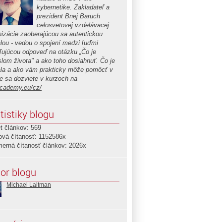
kybernetike. Zakladateľ a
prezident Bnej Baruch
celosvetovej vzdelávacej
nizácie zaoberajúcou sa autentickou
lou - vedou o spojení medzi ľuďmi
ľujúcou odpoveď na otázku „Čo je
lom života" a ako toho dosiahnuť. Čo je
la a ako vám prakticky môže pomôcť v
te sa dozviete v kurzoch na
cademy.eu/cz/
tistiky blogu
t článkov: 569
ová čítanosť: 1152586x
merná čítanosť článkov: 2026x
or blogu
Michael Laitman