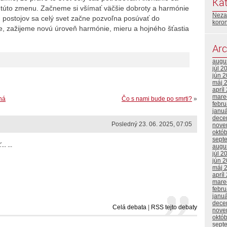
Kat
túto zmenu. Začneme si všímať väčšie dobroty a harmónie
Neza
 postojov sa celý svet začne pozvoľna posúvať do
koro
e, zažijeme novú úroveň harmónie, mieru a hojného šťastia
Arc
augu
júl 2
jún 
máj 
apríl
mare
ná
Čo s nami bude po smrti?
»
febr
janu
dece
Posledný 23. 06. 2025, 07:05
nove
októ
sept
. ...
augu
júl 2
jún 
máj 
apríl
mare
febr
janu
dece
Celá debata
|
RSS tejto debaty
nove
októ
sept