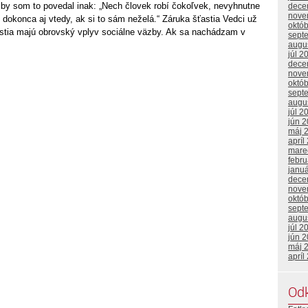
 by som to povedal inak: „Nech človek robí čokoľvek, nevyhnutne
dece
nove
dokonca aj vtedy, ak si to sám neželá.“ Záruka šťastia Vedci už
októ
šťastia majú obrovský vplyv sociálne väzby. Ak sa nachádzam v
sept
augu
júl 2
dece
nove
októ
sept
augu
júl 2
jún 
máj 
apríl
mare
febr
janu
dece
nove
októ
sept
augu
júl 2
jún 
máj 
apríl
Od