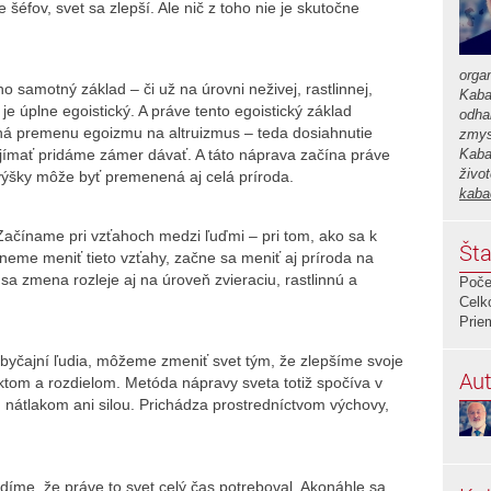
éfov, svet sa zlepší. Ale nič z toho nie je skutočne
orga
o samotný základ – či už na úrovni neživej, rastlinnej,
Kaba
je úplne egoistický. A práve tento egoistický základ
odha
ná premenu egoizmu na altruizmus – teda dosiahnutie
zmys
rijímať pridáme zámer dávať. A táto náprava začína práve
Kaba
živo
 výšky môže byť premenená aj celá príroda.
kaba
ačíname pri vzťahoch medzi ľuďmi – pri tom, ako sa k
Šta
me meniť tieto vzťahy, začne sa meniť aj príroda na
sa zmena rozleje aj na úroveň zvieraciu, rastlinnú a
Poče
Celk
Prie
obyčajní ľudia, môžeme zmeniť svet tým, že zlepšíme svoje
Aut
liktom a rozdielom. Metóda nápravy sveta totiž spočíva v
 nátlakom ani silou. Prichádza prostredníctvom výchovy,
íme, že práve to svet celý čas potreboval. Akonáhle sa