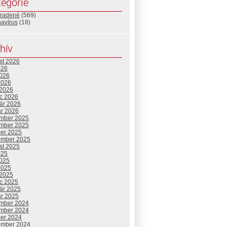
egórie
radené
(569)
navírus
(18)
hív
st 2026
026
2026
2026
 2026
c 2026
uár 2026
ár 2026
mber 2025
mber 2025
ber 2025
ember 2025
st 2025
025
2025
2025
 2025
c 2025
uár 2025
ár 2025
mber 2024
mber 2024
ber 2024
ember 2024