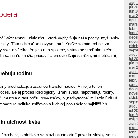
augu
júl 2
logera
jún 
máj 
apríl
mare
febr
janu
dece
nčí významnou udalosťou, ktorá ovplyvňuje naše pocity, myšlienky
nove
eality. Táto udalosť sa nazýva smrť. Keďže sa nám pri nej zo
októ
 svet a všetko, čo je s ním spojené, vnímame smrť ako niečo
sept
augu
dia sa na ňu snažia pripraviť a presviedčajú sa rôznymi metódami,
júl 2
jún 
máj 
apríl
trebujú rodinu
mare
febr
janu
iny prechádzajú zásadnou transformáciou. A nie je to len
dece
oces, ale aj proces ideologický. „Páni sveta“ nepotrebujú rodiny,
nove
októ
. Nestoja o rast počtu obyvateľov, o „nadbytočné“ miliardy ľudí už
sept
resadzuje politika znižovania ľudskej populácie v najbližších
augu
]
júl 2
jún 
máj 
yhnuteľnosť bytia
apríl
mare
febr
 čokoľvek, tvrdohlavo sa plazí na cintorín,“ povedal slávny satirik
janu