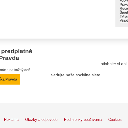
Fotky
Prav
Rece
Šport
TV p
Vino
 predplatné
Pravda
stiahnite si ap
ormácie na každý deň
sledujte naše sociálne siete
íka Pravda
Reklama
Otázky a odpovede
Podmienky používania
Cookies