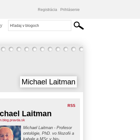
Registrácia
Prihlásenie
y
Michael Laitman
RSS
chael Laitman
an.blog.pravda.sk
Michael Laitman - Profesor
ontológie, PhD. vo filozofii a
kabale a MSc v bio-