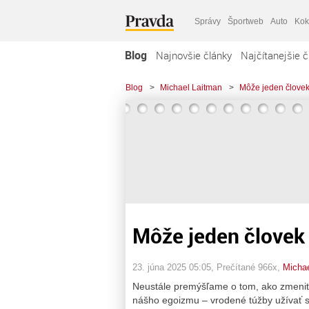
Správy
Športweb
Auto
Kok
Blog
Najnovšie články
Najčítanejšie č
Blog
>
Michael Laitman
>
Môže jeden človek
Môže jeden človek
23. júna 2025 05:05
, Prečítané 966x,
Michae
Neustále premýšľame o tom, ako zmeniť sv
nášho egoizmu – vrodené túžby užívať s