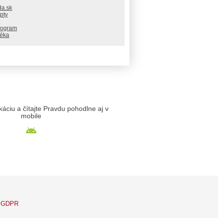
da.sk
pty
rogram
téka
likáciu a čítajte Pravdu pohodlne aj v
mobile
GDPR