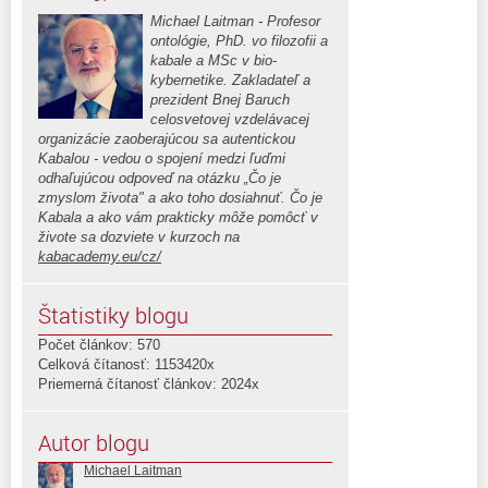
Michael Laitman - Profesor
ontológie, PhD. vo filozofii a
kabale a MSc v bio-
kybernetike. Zakladateľ a
prezident Bnej Baruch
celosvetovej vzdelávacej
organizácie zaoberajúcou sa autentickou
Kabalou - vedou o spojení medzi ľuďmi
odhaľujúcou odpoveď na otázku „Čo je
zmyslom života" a ako toho dosiahnuť. Čo je
Kabala a ako vám prakticky môže pomôcť v
živote sa dozviete v kurzoch na
kabacademy.eu/cz/
Štatistiky blogu
Počet článkov: 570
Celková čítanosť: 1153420x
Priemerná čítanosť článkov: 2024x
Autor blogu
Michael Laitman