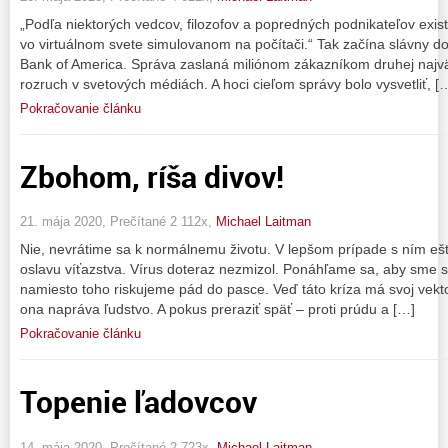
„Podľa niektorých vedcov, filozofov a popredných podnikateľov exist
vo virtuálnom svete simulovanom na počítači.“ Tak začína slávny d
Bank of America. Správa zaslaná miliónom zákazníkom druhej najvä
rozruch v svetových médiách. A hoci cieľom správy bolo vysvetliť, [
Pokračovanie článku
Zbohom, ríša divov!
21. mája 2020, Prečítané 2 112x,
Michael Laitman
Nie, nevrátime sa k normálnemu životu. V lepšom prípade s ním ešt
oslavu víťazstva. Vírus doteraz nezmizol. Ponáhľame sa, aby sme sa
namiesto toho riskujeme pád do pasce. Veď táto kríza má svoj vekto
ona napráva ľudstvo. A pokus preraziť späť – proti prúdu a […]
Pokračovanie článku
Topenie ľadovcov
14. mája 2020, Prečítané 2 723x,
Michael Laitman