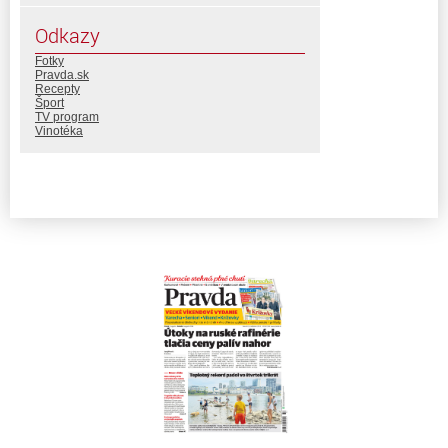
Odkazy
Fotky
Pravda.sk
Recepty
Šport
TV program
Vinotéka