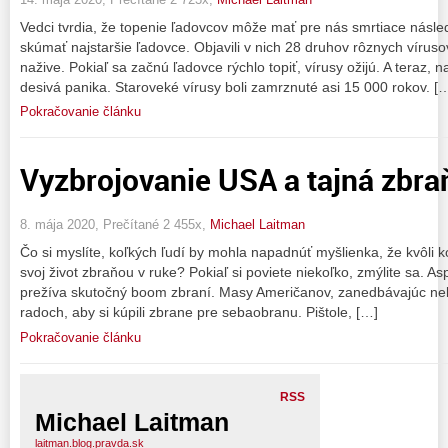
Vedci tvrdia, že topenie ľadovcov môže mať pre nás smrtiace násled
skúmať najstaršie ľadovce. Objavili v nich 28 druhov rôznych vírusov,
nažive. Pokiaľ sa začnú ľadovce rýchlo topiť, vírusy ožijú. A teraz, 
desivá panika. Staroveké vírusy boli zamrznuté asi 15 000 rokov. [
Pokračovanie článku
Vyzbrojovanie USA a tajná zbra
8. mája 2020, Prečítané 2 455x,
Michael Laitman
Čo si myslíte, koľkých ľudí by mohla napadnúť myšlienka, že kvôli k
svoj život zbraňou v ruke? Pokiaľ si poviete niekoľko, zmýlite sa. A
prežíva skutočný boom zbraní. Masy Američanov, zanedbávajúc nebez
radoch, aby si kúpili zbrane pre sebaobranu. Pištole, […]
Pokračovanie článku
RSS
Michael Laitman
laitman.blog.pravda.sk