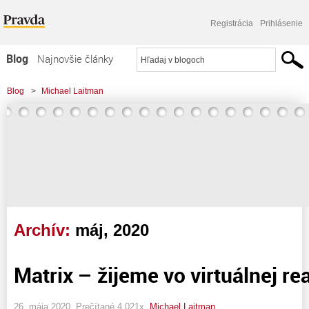
Registrácia
Prihlásenie
Blog
Najnovšie články
Najčítanejšie články
Blog
>
Michael Laitman
Najkomentovanejšie články
Zoznam blogov
Komerčné blogy
Archív:
máj, 2020
Matrix – žijeme vo virtuálnej rea
26. mája 2020, Prečítané 4 021x,
Michael Laitman