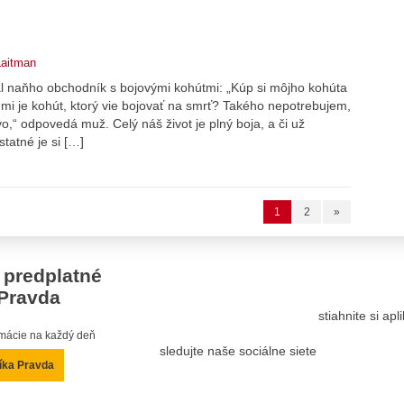
Laitman
l naňho obchodník s bojovými kohútmi: „Kúp si môjho kohúta
 mi je kohút, ktorý vie bojovať na smrť? Takého nepotrebujem,
vo,“ odpovedá muž. Celý náš život je plný boja, a či už
tatné je si […]
1
2
»
 predplatné
Pravda
stiahnite si ap
ormácie na každý deň
sledujte naše sociálne siete
íka Pravda