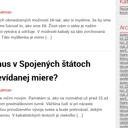
Kat
Neza
Laitman
koro
ich obmedzených možností žili tak, ako si myslíme, že by sme
e ľutovať to, ako sme žili. Život sám o sebe je naším
Arc
ot vytvára a udržuje. V múdrosti kabaly sa táto zvrchovaná
augu
. Táto myšlienka je mimo […]
júl 2
jún 
máj 
apríl
mare
febr
mus v Spojených štátoch
janu
dece
nove
evídanej miere?
októ
sept
augu
júl 2
Laitman
jún 
máj 
 je ničím novým. Pamätám si, ako sa rozmáhal už pred 15 až
apríl
mare
om prednáškovom turné. Väčšina ľudí si pri náraste
febr
ťou prirodzeného vývoja sveta a bude pretrvávať, dokým
janu
dece
nou. V kabalistických textoch je niekoľko […]
nove
októ
sept