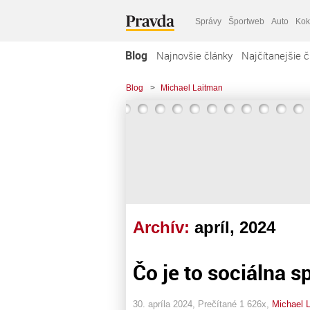
Správy
Športweb
Auto
Kok
Blog
Najnovšie články
Najčítanejšie č
Blog
>
Michael Laitman
Archív:
apríl, 2024
Čo je to sociálna s
30. apríla 2024, Prečítané 1 626x,
Michael 