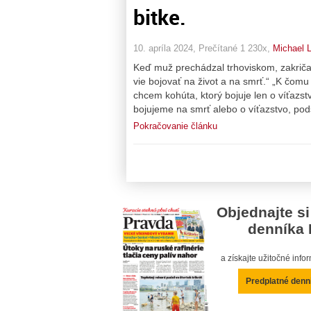
bitke.
10. apríla 2024, Prečítané 1 230x,
Michael 
Keď muž prechádzal trhoviskom, zakriča
vie bojovať na život a na smrť.“ „K čomu
chcem kohúta, ktorý bojuje len o víťazst
bojujeme na smrť alebo o víťazstvo, pods
Pokračovanie článku
Objednajte si
denníka 
a získajte užitočné inf
Predplatné denn