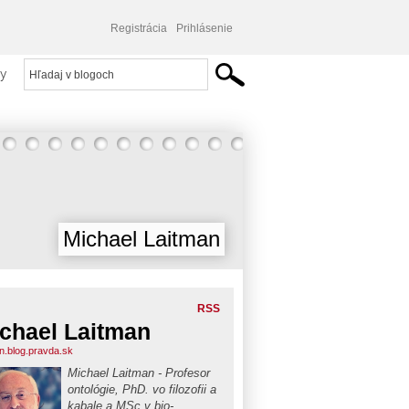
Registrácia
Prihlásenie
y
Michael Laitman
RSS
chael Laitman
an.blog.pravda.sk
Michael Laitman - Profesor
ontológie, PhD. vo filozofii a
kabale a MSc v bio-