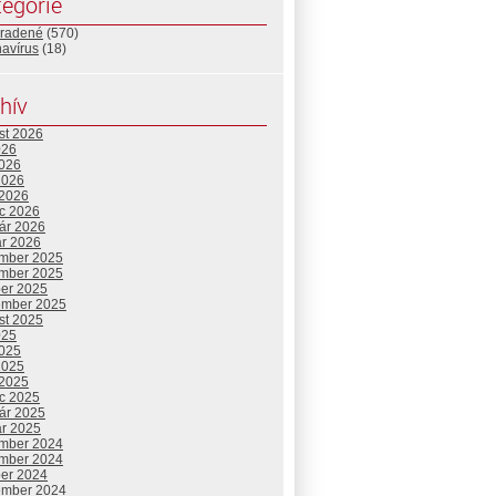
egórie
radené
(570)
navírus
(18)
hív
st 2026
026
2026
2026
 2026
c 2026
uár 2026
ár 2026
mber 2025
mber 2025
ber 2025
ember 2025
st 2025
025
2025
2025
 2025
c 2025
uár 2025
ár 2025
mber 2024
mber 2024
ber 2024
ember 2024