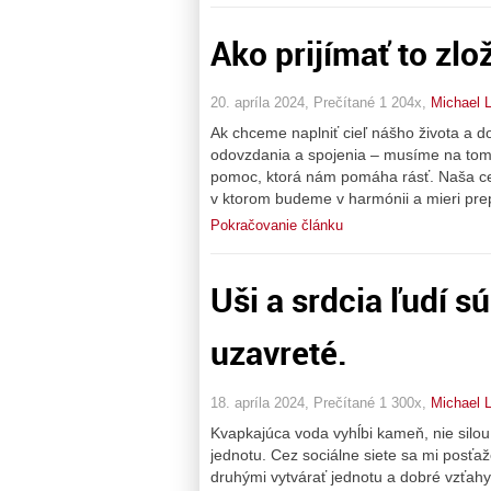
Ako prijímať to zlož
20. apríla 2024, Prečítané 1 204x,
Michael 
Ak chceme naplniť cieľ nášho života a d
odovzdania a spojenia – musíme na tom
pomoc, ktorá nám pomáha rásť. Naša c
v ktorom budeme v harmónii a mieri pre
Pokračovanie článku
Uši a srdcia ľudí s
uzavreté.
18. apríla 2024, Prečítané 1 300x,
Michael 
Kvapkajúca voda vyhĺbi kameň, nie silou
jednotu. Cez sociálne siete sa mi posťaž
druhými vytvárať jednotu a dobré vzťahy,