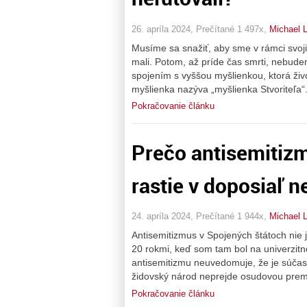
26. apríla 2024, Prečítané 1 497x,
Michael 
Musíme sa snažiť, aby sme v rámci svoj
mali. Potom, až príde čas smrti, nebudem
spojením s vyššou myšlienkou, ktorá živ
myšlienka nazýva „myšlienka Stvoriteľa“
Pokračovanie článku
Prečo antisemitiz
rastie v doposiaľ n
24. apríla 2024, Prečítané 1 944x,
Michael 
Antisemitizmus v Spojených štátoch nie
20 rokmi, keď som tam bol na univerzitn
antisemitizmu neuvedomuje, že je súčas
židovský národ neprejde osudovou preme
Pokračovanie článku