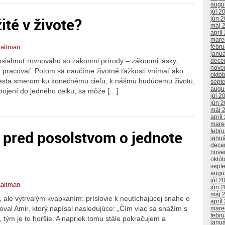
augu
júl 2
ité v živote?
jún 
máj 
apríl
mare
febr
Laitman
janu
osiahnuť rovnováhu so zákonmi prírody – zákonmi lásky,
dece
nove
 pracovať. Potom sa naučíme životné ťažkosti vnímať ako
októ
esta smerom ku konečnému cieľu, k nášmu budúcemu životu,
sept
augu
pojení do jedného celku, sa môže […]
júl 2
jún 
máj 
apríl
mare
ú pred posolstvom o jednote
febr
janu
dece
nove
októ
sept
augu
júl 2
Laitman
jún 
máj 
, ale vytrvalým kvapkaním: príslovie k neutíchajúcej snahe o
apríl
oval Amir, ktorý napísal nasledujúce: „Čím viac sa snažím s
mare
febr
 tým je to horšie. A napriek tomu stále pokračujem a
janu