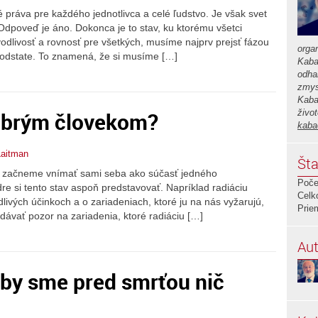
práva pre každého jednotlivca a celé ľudstvo. Je však svet
Odpoveď je áno. Dokonca je to stav, ku ktorému všetci
dlivosť a rovnosť pre všetkých, musíme najprv prejsť fázou
orga
 podstate. To znamená, že si musíme […]
Kaba
odha
zmys
Kaba
obrým človekom?
živo
kaba
Laitman
Šta
ď začneme vnímať sami seba ako súčasť jedného
Poče
e si tento stav aspoň predstavovať. Napríklad radiáciu
Celk
livých účinkoch a o zariadeniach, ktoré ju na nás vyžarujú,
Prie
ávať pozor na zariadenia, ktoré radiáciu […]
Aut
 aby sme pred smrťou nič