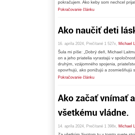
pokračujem. Ako keby som nechcel prijať
Pokračovanie článku
Ako naučiť deti lás
16. apríla 2024, Prečítané 1 527x,
Michael 
Šula mi píše: „Dobrý deň, Michael Laitm
on a jeho priatelia vyrastajú v spoločnos
druhým, vzájomného spojenia, priateľstv
opovrhujú, ako ponižujú a zosmiešňujú s
Pokračovanie článku
Ako začať vnímať a c
všetkému vládne.
14. apríla 2024, Prečítané 1 398x,
Michael 
Za všetkým životom tu v tomto svete stojí