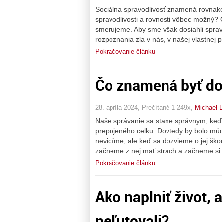
Sociálna spravodlivosť znamená rovnaké 
spravodlivosti a rovnosti vôbec možný? 
smerujeme. Aby sme však dosiahli spravo
rozpoznania zla v nás, v našej vlastnej
Pokračovanie článku
Čo znamená byť d
28. apríla 2024, Prečítané 1 249x,
Michael 
Naše správanie sa stane správnym, ke
prepojeného celku. Dovtedy by bolo múdr
nevidíme, ale keď sa dozvieme o jej škod
začneme z nej mať strach a začneme si d
Pokračovanie článku
Ako naplniť život,
neľutovali?