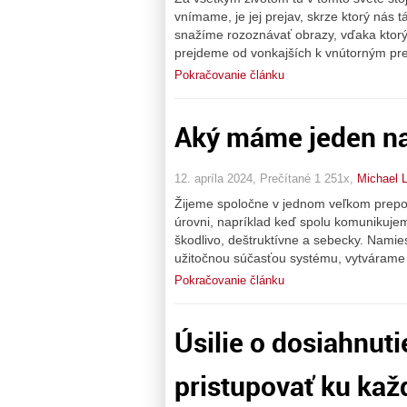
vnímame, je jej prejav, skrze ktorý nás 
snažíme rozoznávať obrazy, vďaka ktor
prejdeme od vonkajších k vnútorným pre
Pokračovanie článku
Aký máme jeden na
12. apríla 2024, Prečítané 1 251x,
Michael 
Žijeme spoločne v jednom veľkom prepo
úrovni, napríklad keď spolu komunikuj
škodlivo, deštruktívne a sebecky. Namie
užitočnou súčasťou systému, vytváram
Pokračovanie článku
Úsilie o dosiahnuti
pristupovať ku ka