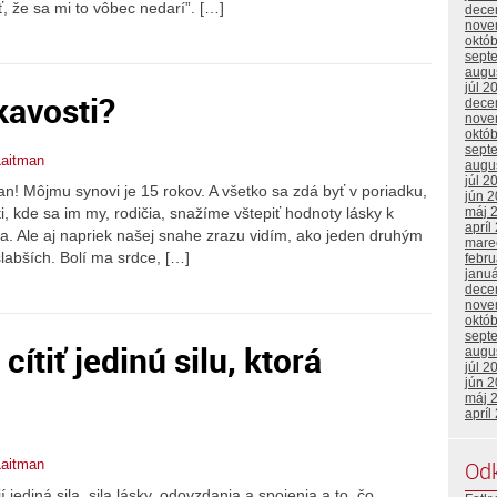
, že sa mi to vôbec nedarí”. […]
dece
nove
októ
sept
augu
júl 2
kavosti?
dece
nove
októ
sept
Laitman
augu
júl 2
an! Môjmu synovi je 15 rokov. A všetko sa zdá byť v poriadku,
jún 
máj 
ti, kde sa im my, rodičia, snažíme vštepiť hodnoty lásky k
apríl
a. Ale aj napriek našej snahe zrazu vidím, ako jeden druhým
mare
labších. Bolí ma srdce, […]
febr
janu
dece
nove
októ
sept
ítiť jedinú silu, ktorá
augu
júl 2
jún 
máj 
apríl
Laitman
Od
 jediná sila, sila lásky, odovzdania a spojenia a to, čo