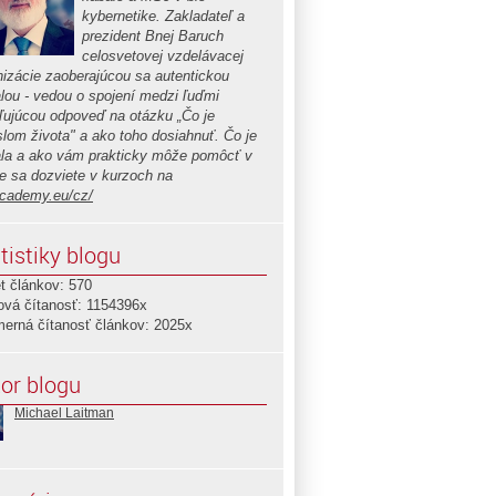
kybernetike. Zakladateľ a
prezident Bnej Baruch
celosvetovej vzdelávacej
nizácie zaoberajúcou sa autentickou
lou - vedou o spojení medzi ľuďmi
ľujúcou odpoveď na otázku „Čo je
lom života" a ako toho dosiahnuť. Čo je
la a ako vám prakticky môže pomôcť v
te sa dozviete v kurzoch na
cademy.eu/cz/
tistiky blogu
t článkov: 570
ová čítanosť: 1154396x
merná čítanosť článkov: 2025x
or blogu
Michael Laitman