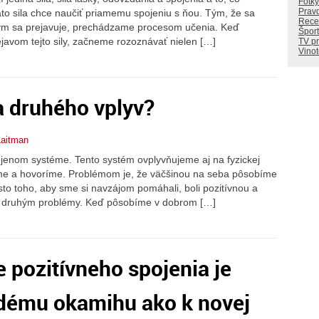
Fotky
Prav
táto sila chce naučiť priamemu spojeniu s ňou. Tým, že sa
Rece
ým sa prejavuje, prechádzame procesom učenia. Keď
Šport
javom tejto sily, začneme rozoznávať nielen […]
TV p
Vino
 druhého vplyv?
Laitman
jenom systéme. Tento systém ovplyvňujeme aj na fyzickej
eme a hovoríme. Problémom je, že väčšinou na seba pôsobíme
sto toho, aby sme si navzájom pomáhali, boli pozitívnou a
e druhým problémy. Keď pôsobíme v dobrom […]
e pozitívneho spojenia je
ždému okamihu ako k novej