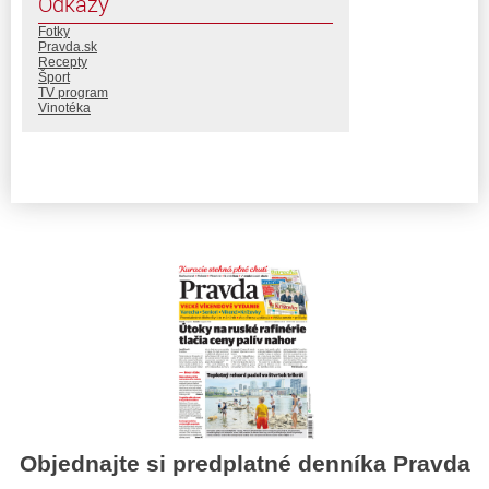
Odkazy
Fotky
Pravda.sk
Recepty
Šport
TV program
Vinotéka
Objednajte si predplatné denníka Pravda