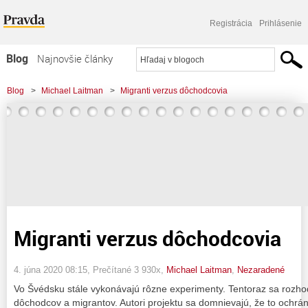
Registrácia
Prihlásenie
Blog
Najnovšie články
Najčítanejšie články
Blog
>
Michael Laitman
>
Migranti verzus dôchodcovia
Najkomentovanejšie články
Zoznam blogov
Komerčné blogy
Migranti verzus dôchodcovia
4. júna 2020 08:15
, Prečítané 3 930x,
Michael Laitman
,
Nezaradené
Vo Švédsku stále vykonávajú rôzne experimenty. Tentoraz sa rozho
dôchodcov a migrantov. Autori projektu sa domnievajú, že to ochráni