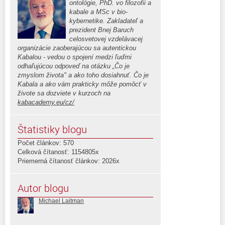
ontológie, PhD. vo filozofii a
kabale a MSc v bio-
kybernetike. Zakladateľ a
prezident Bnej Baruch
celosvetovej vzdelávacej
organizácie zaoberajúcou sa autentickou
Kabalou - vedou o spojení medzi ľuďmi
odhaľujúcou odpoveď na otázku „Čo je
zmyslom života" a ako toho dosiahnuť. Čo je
Kabala a ako vám prakticky môže pomôcť v
živote sa dozviete v kurzoch na
kabacademy.eu/cz/
Štatistiky blogu
Počet článkov: 570
Celková čítanosť: 1154805x
Priemerná čítanosť článkov: 2026x
Autor blogu
Michael Laitman