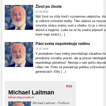
Život po živote
03.08.2026
Náš život sa vždy končí významnou udalosťou, kto
aj celkové vnímanie reality. Táto udalosť sa nazýv
zmyslov stráca známy svet a všetko, čo je s ním 
desivé a tragické. Ľudia sa na ňu snažia pripraviť
ktoré majú strach [...]
Páni sveta nepotrebujú rodinu
31.07.2026
V poslednom čase rodiny prechádzajú zásadnou tran
prirodzený sociálny proces, ale aj proces ideologick
nepotrebujú pôrodnosť. Nestoja o rast počtu obyvate
vôbec nie. Preto sa presadzuje politika znižovania 
generáciách. Elity [...]
RSS
Michael Laitman
laitman.blog.pravda.sk
Michael Laitman - Profesor