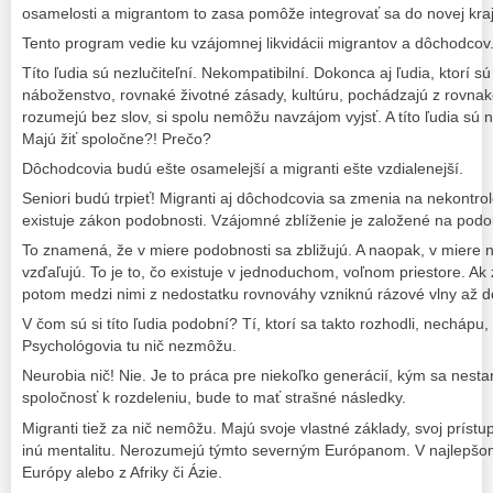
osamelosti a migrantom to zasa pomôže integrovať sa do novej kraji
Tento program vedie ku vzájomnej likvidácii migrantov a dôchodcov
Títo ľudia sú nezlučiteľní. Nekompatibilní. Dokonca aj ľudia, ktorí sú
náboženstvo, rovnaké životné zásady, kultúru, pochádzajú z rovna
rozumejú bez slov, si spolu nemôžu navzájom vyjsť. A títo ľudia sú ni
Majú žiť spoločne?! Prečo?
Dôchodcovia budú ešte osamelejší a migranti ešte vzdialenejší.
Seniori budú trpieť! Migranti aj dôchodcovia sa zmenia na nekontrol
existuje zákon podobnosti. Vzájomné zblíženie je založené na podo
To znamená, že v miere podobnosti sa zbližujú. A naopak, v miere 
vzďaľujú. To je to, čo existuje v jednoduchom, voľnom priestore. A
potom medzi nimi z nedostatku rovnováhy vzniknú rázové vlny až do
V čom sú si títo ľudia podobní? Tí, ktorí sa takto rozhodli, nechápu
Psychológovia tu nič nezmôžu.
Neurobia nič! Nie. Je to práca pre niekoľko generácií, kým sa nes
spoločnosť k rozdeleniu, bude to mať strašné následky.
Migranti tiež za nič nemôžu. Majú svoje vlastné základy, svoj prístu
inú mentalitu. Nerozumejú týmto severným Európanom. V najlepšom
Európy alebo z Afriky či Ázie.