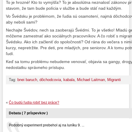
To je hrozné! Kto to vymýšľa? To je absolútna neznalosť zákonov pr
stavom, že tam bude polícia v službe a bude stáť nad každým.
Vo Švédsku je problémom, že ľudia sú osamotení, najmä dôchodcovia
aby neboli sami?
Nechajte Švédov, nech sa zaoberajú Švédmi. To je všetko! Mladú 
môžeme zamestnať ako sociálnych pracovníkov. A čo robiť s migrant
Švédsku. Ako ich začleniť do spoločnosti? Od rána do večera s nim
kurzy, nepretržite. Pre deti, pre mladých, pre seniorov. A k tomu p
ľudí.
Keď sa tomu problému nebudeme venovať, objavia sa gangy, drogy. 
nedostatku správneho prístupu.
Tag:
bnei baruch
,
dôchodcovia
,
kabala
,
Michael Laitman
,
Migranti
«
Čo budú ľudia robiť bez práce?
Debata ( 7 príspevkov )
Podobný experiment prebehol aj na luníku 9. ...