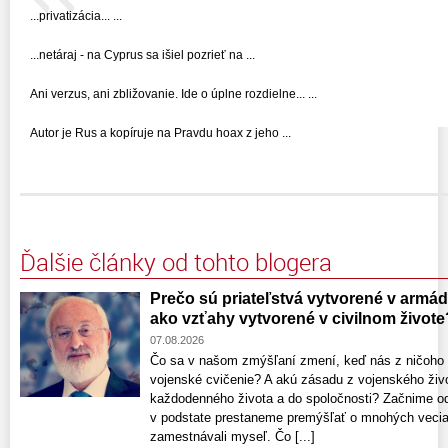
...privatizácia... ...
...netáraj - na Cyprus sa išiel pozrieť na ...
Ani verzus, ani zbližovanie. Ide o úplne rozdielne... ...
Autor je Rus a kopíruje na Pravdu hoax z jeho ...
Ďalšie články od tohto blogera
Prečo sú priateľstvá vytvorené v armáde
ako vzťahy vytvorené v civilnom živote
07.08.2026
Čo sa v našom zmýšľaní zmení, keď nás z ničoho 
vojenské cvičenie? A akú zásadu z vojenského živo
každodenného života a do spoločnosti? Začnime o
v podstate prestaneme premýšľať o mnohých veciac
zamestnávali myseľ. Čo [...]