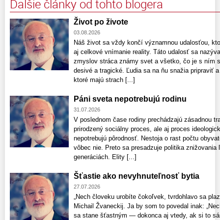
Ďalšie články od tohto blogera
Život po živote
03.08.2026
Náš život sa vždy končí významnou udalosťou, kto
aj celkové vnímanie reality. Táto udalosť sa nazýv
zmyslov stráca známy svet a všetko, čo je s ním 
desivé a tragické. Ľudia sa na ňu snažia pripraviť
ktoré majú strach [...]
Páni sveta nepotrebujú rodinu
31.07.2026
V poslednom čase rodiny prechádzajú zásadnou tran
prirodzený sociálny proces, ale aj proces ideologick
nepotrebujú pôrodnosť. Nestoja o rast počtu obyvate
vôbec nie. Preto sa presadzuje politika znižovania 
generáciách. Elity [...]
Šťastie ako nevyhnuteľnosť bytia
27.07.2026
„Nech človeku urobíte čokoľvek, tvrdohlavo sa plazí
Michail Žvaneckij. Ja by som to povedal inak: „Ne
sa stane šťastným — dokonca aj vtedy, ak si to sá