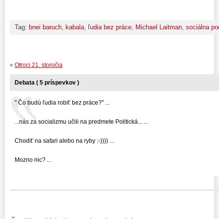
Tag:
bnei baruch
,
kabala
,
ľudia bez práce
,
Michael Laitman
,
sociálna po
«
Otroci 21. storočia
Debata ( 5 príspevkov )
" Čo budú ľudia robiť bez práce?" ...
...nás za socializmu učili na predmete Politická... ...
Chodiť na safari alebo na ryby :-)))) ...
Mozno nic? ...