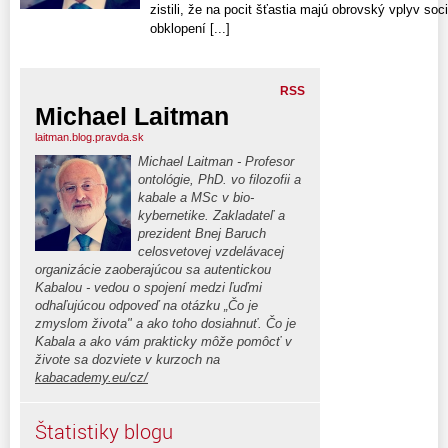
zistili, že na pocit šťastia majú obrovský vplyv s
obklopení [...]
RSS
Michael Laitman
laitman.blog.pravda.sk
Michael Laitman - Profesor
ontológie, PhD. vo filozofii a
kabale a MSc v bio-
kybernetike. Zakladateľ a
prezident Bnej Baruch
celosvetovej vzdelávacej
organizácie zaoberajúcou sa autentickou
Kabalou - vedou o spojení medzi ľuďmi
odhaľujúcou odpoveď na otázku „Čo je
zmyslom života" a ako toho dosiahnuť. Čo je
Kabala a ako vám prakticky môže pomôcť v
živote sa dozviete v kurzoch na
kabacademy.eu/cz/
Štatistiky blogu