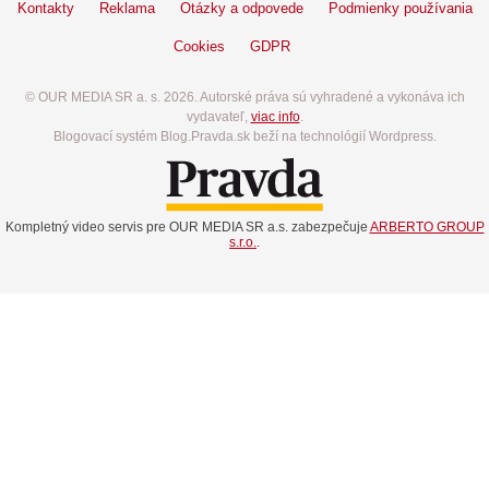
Kontakty
Reklama
Otázky a odpovede
Podmienky používania
Cookies
GDPR
© OUR MEDIA SR a. s. 2026. Autorské práva sú vyhradené a vykonáva ich
vydavateľ,
viac info
.
Blogovací systém Blog.Pravda.sk beží na technológií Wordpress.
Kompletný video servis pre OUR MEDIA SR a.s. zabezpečuje
ARBERTO GROUP
s.r.o.
.