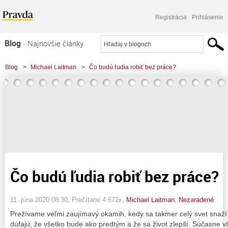
Registrácia
Prihlásenie
Blog
Najnovšie články
Najčítanejšie články
Blog
>
Michael Laitman
>
Čo budú ľudia robiť bez práce?
Najkomentovanejšie články
Zoznam blogov
Komerčné blogy
Čo budú ľudia robiť bez práce?
11. júna 2020 08:30
, Prečítané 4 672x,
Michael Laitman
,
Nezaradené
Prežívame veľmi zaujímavý okamih, kedy sa takmer celý svet snaží v
dúfajú, že všetko bude ako predtým a že sa život zlepší. Súčasne 