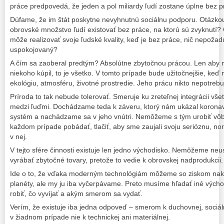
práce predpovedá, že jeden a pol miliardy ľudí zostane úplne bez p
Dúfame, že im štát poskytne nevyhnutnú sociálnu podporu. Otázkou
obrovské množstvo ľudí existovať bez práce, na ktorú sú zvyknutí?
môže realizovať svoje ľudské kvality, keď je bez práce, nič nepožadu
uspokojovaný?
A čím sa zaoberal predtým? Absolútne zbytočnou prácou. Len aby n
niekoho kúpil, to je všetko. V tomto prípade bude užitočnejšie, keď
ekológiu, atmosféru, životné prostredie. Jeho prácu nikto nepotrebu
Príroda to tak nebude tolerovať. Smeruje ku zreteľnej integrácii všet
medzi ľuďmi. Dochádzame teda k záveru, ktorý nám ukázal koronaví
systém a nachádzame sa v jeho vnútri. Nemôžeme s tým urobiť vôbe
každom prípade pobádať, tlačiť, aby sme zaujali svoju serióznu, nor
v nej.
V tejto sfére činnosti existuje len jedno východisko. Nemôžeme ne
vyrábať zbytočné tovary, pretože to vedie k obrovskej nadprodukcii.
Ide o to, že vďaka moderným technológiám môžeme so ziskom nakŕm
planéty, ale my ju iba vyčerpávame. Preto musíme hľadať iné východ
robiť, čo vyvíjať a akým smerom sa vydať.
Verím, že existuje iba jedna odpoveď – smerom k duchovnej, sociálne
v žiadnom prípade nie k technickej ani materiálnej.