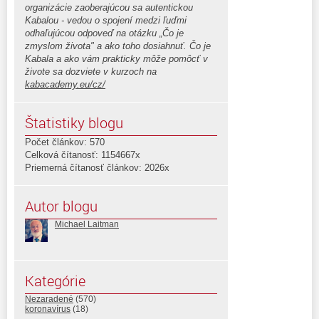
organizácie zaoberajúcou sa autentickou
Kabalou - vedou o spojení medzi ľuďmi
odhaľujúcou odpoveď na otázku „Čo je
zmyslom života" a ako toho dosiahnuť. Čo je
Kabala a ako vám prakticky môže pomôcť v
živote sa dozviete v kurzoch na
kabacademy.eu/cz/
Štatistiky blogu
Počet článkov: 570
Celková čítanosť: 1154667x
Priemerná čítanosť článkov: 2026x
Autor blogu
Michael Laitman
Kategórie
Nezaradené
(570)
koronavírus
(18)