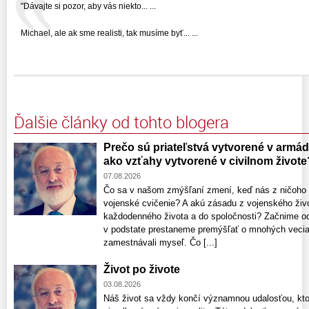
"Dávajte si pozor, aby vás niekto... ...
Michael, ale ak sme realisti, tak musíme byť... ...
Ďalšie články od tohto blogera
Prečo sú priateľstvá vytvorené v armáde
ako vzťahy vytvorené v civilnom živote
07.08.2026
Čo sa v našom zmýšľaní zmení, keď nás z ničoho 
vojenské cvičenie? A akú zásadu z vojenského živo
každodenného života a do spoločnosti? Začnime o
v podstate prestaneme premýšľať o mnohých veciac
zamestnávali myseľ. Čo [...]
Život po živote
03.08.2026
Náš život sa vždy končí významnou udalosťou, kto