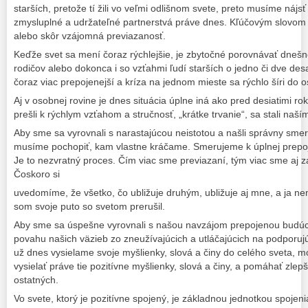
starších, pretože tí žili vo veľmi odlišnom svete, preto musíme nájsť
zmysluplné a udržateľné partnerstvá práve dnes. Kľúčovým slovom p
alebo skôr vzájomná previazanosť.
Keďže svet sa mení čoraz rýchlejšie, je zbytočné porovnávať dnešn
rodičov alebo dokonca i so vzťahmi ľudí starších o jedno či dve de
čoraz viac prepojenejší a kríza na jednom mieste sa rýchlo šíri do o
Aj v osobnej rovine je dnes situácia úplne iná ako pred desiatimi r
prešli k rýchlym vzťahom a stručnosť, „krátke trvanie“, sa stali naš
Aby sme sa vyrovnali s narastajúcou neistotou a našli správny sme
musíme pochopiť, kam vlastne kráčame. Smerujeme k úplnej prepoje
Je to nezvratný proces. Čím viac sme previazaní, tým viac sme aj z
Čoskoro si
uvedomíme, že všetko, čo ubližuje druhým, ubližuje aj mne, a ja n
som svoje puto so svetom prerušil.
Aby sme sa úspešne vyrovnali s našou navzájom prepojenou budú
povahu našich väzieb zo zneužívajúcich a utláčajúcich na podporuj
už dnes vysielame svoje myšlienky, slová a činy do celého sveta, 
vysielať práve tie pozitívne myšlienky, slová a činy, a pomáhať zlep
ostatných.
Vo svete, ktorý je pozitívne spojený, je základnou jednotkou spojenia 