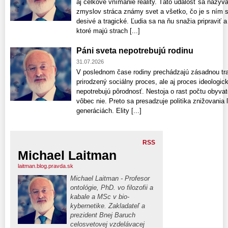
aj celkové vnímanie reality. Táto udalosť sa nazýv
zmyslov stráca známy svet a všetko, čo je s ním 
desivé a tragické. Ľudia sa na ňu snažia pripraviť
ktoré majú strach [...]
Páni sveta nepotrebujú rodinu
31.07.2026
V poslednom čase rodiny prechádzajú zásadnou tran
prirodzený sociálny proces, ale aj proces ideologick
nepotrebujú pôrodnosť. Nestoja o rast počtu obyvate
vôbec nie. Preto sa presadzuje politika znižovania 
generáciách. Elity [...]
RSS
Michael Laitman
laitman.blog.pravda.sk
Michael Laitman - Profesor
ontológie, PhD. vo filozofii a
kabale a MSc v bio-
kybernetike. Zakladateľ a
prezident Bnej Baruch
celosvetovej vzdelávacej