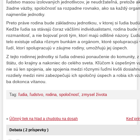
ľudstvo masou izolovaných jednotlivcov, je neudržateľná, pretože 
žiadne väzby, spoločnosť sa rozpadne rovnako, ako sa každý orga
najmenšie jednotky.
Preto práve rodina bude základnou jednotkou, v ktorej si ľudia budú
Keďže ľudia sa stávajú čoraz väčšími individualistami, rodina bude 
rozmanitosť, a nie bojovať proti tým, ktorí majú odlišné názory. Ľud
telo existuje vďaka rôznym bunkám a orgánom, ktoré spolupracujú v 
ľudí, ktorí spolupracujú v záujme rodiny, umožňujú jej úspech.
Z tejto rodinnej jednotky si ľudia odnesú ponaučenie do komunity, 
štátu, do krajiny a nakoniec do celého sveta. Kľúčom k úspešným v
nie sú len spojenia, ale spojenia medzi rôznymi ľuďmi kvôli dosiahn
rozdiely medzi nimi zabezpečujú ich spoločný úspech a robia ich v
ba dokonca vítanou.
Tag:
ľudia
,
ľudstvo
,
rodina
,
spoločnosť
,
zmysel života
«
Účinný liek na hlad a chudobu na dosah
Keď prí
Debata ( 2 príspevky )