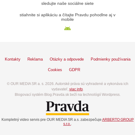
sledujte naše sociálne siete
stiahnite si aplikáciu a čítajte Pravdu pohodlne aj v
mobile
Kontakty
Reklama
Otázky a odpovede
Podmienky používania
Cookies
GDPR
© OUR MEDIA SR a. s. 2026. Autorské práva sú vyhradené a vykonáva ich
vydavateľ,
viac info
.
Blogovací systém Blog.Pravda.sk beží na technológií Wordpress.
Kompletný video servis pre OUR MEDIA SR a.s. zabezpečuje
ARBERTO GROUP
s.r.o.
.