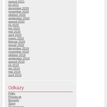
august 2021
júl 2021
december 2020
november 2020
október 2020
september 2020
august 2020
júl 2020
jún 2020
máj 2020
apríl 2020
marec 2020
február 2020
január 2020
december 2019
november 2019
október 2019
september 2019
august 2019
júl 2019
jún 2019
máj 2019
apríl 2019
Odkazy
Fotky
Pravda.sk
Recepty
Šport
TV program