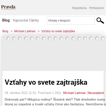
Registrácia
Prihlásenie
Blog
Najnovšie články
Najčítanejšie články
Blog
>
Michael Laitman
>
Vzťahy vo svete zajtrajška
Najkomentovanejšie články
Zoznam blogov
Komerčné blogy
Vzťahy vo svete zajtrajška
28. októbra 2022 11:52
, Prečítané 1 292x,
Michael Laitman
,
Nezaradené
Dokonalý pár? Milujúca rodina? Šťastné deti? Tlak dnešného sveta 
ktorej sú úspešné a trvalé vzťahy čímsi ako fantáziou. Nemôžeme s