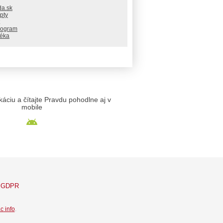
da.sk
pty
rogram
téka
likáciu a čítajte Pravdu pohodlne aj v
mobile
GDPR
c info
.