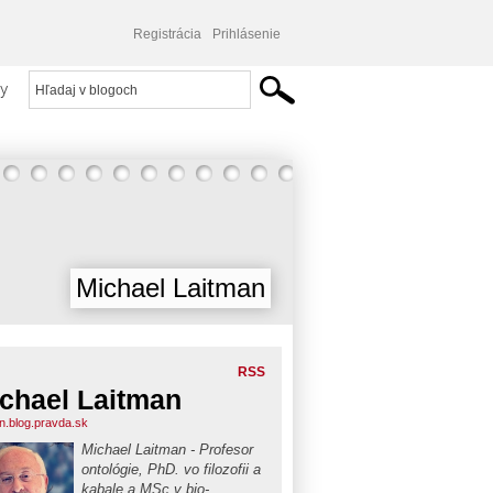
Registrácia
Prihlásenie
y
Michael Laitman
RSS
chael Laitman
an.blog.pravda.sk
Michael Laitman - Profesor
ontológie, PhD. vo filozofii a
kabale a MSc v bio-