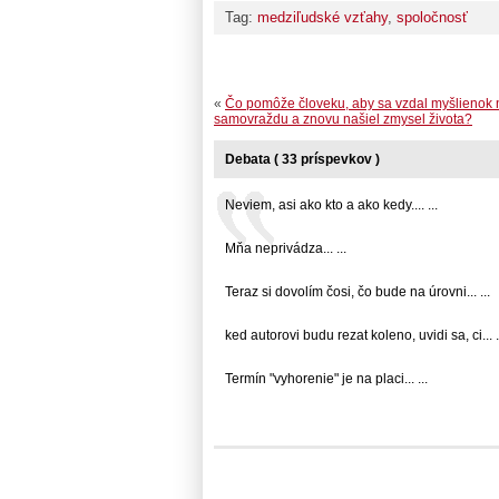
Tag:
medziľudské vzťahy
,
spoločnosť
«
Čo pomôže človeku, aby sa vzdal myšlienok 
samovraždu a znovu našiel zmysel života?
Debata ( 33 príspevkov )
Neviem, asi ako kto a ako kedy.... ...
Mňa neprivádza... ...
Teraz si dovolím čosi, čo bude na úrovni... ...
ked autorovi budu rezat koleno, uvidi sa, ci... .
Termín "vyhorenie" je na placi... ...