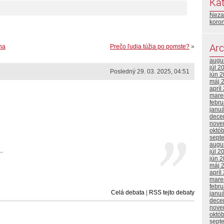
Kat
Neza
koro
Arc
na
Prečo ľudia túžia po pomste?
»
augu
júl 2
Posledný 29. 03. 2025, 04:51
jún 
máj 
apríl
mare
febr
janu
dece
nove
októ
sept
augu
..
júl 2
jún 
máj 
apríl
mare
febr
Celá debata
|
RSS tejto debaty
janu
dece
nove
októ
sept