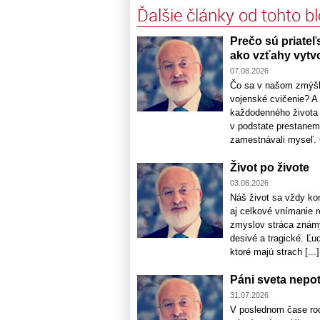
Ďalšie články od tohto b
Prečo sú priateľ
ako vzťahy vytvo
07.08.2026
Čo sa v našom zmýšľa
vojenské cvičenie? A
každodenného života 
v podstate prestanem
zamestnávali myseľ. Č
Život po živote
03.08.2026
Náš život sa vždy ko
aj celkové vnímanie r
zmyslov stráca známy
desivé a tragické. Ľu
ktoré majú strach [...]
Páni sveta nepo
31.07.2026
V poslednom čase rod