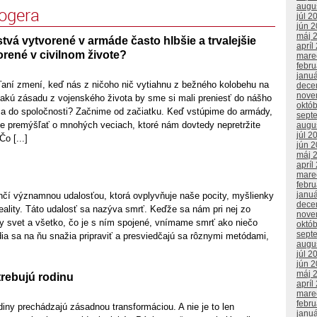
augu
logera
júl 2
jún 
máj 
stvá vytvorené v armáde často hlbšie a trvalejšie
apríl
rené v civilnom živote?
mare
febr
janu
ní zmení, keď nás z ničoho nič vytiahnu z bežného kolobehu na
dece
nove
 akú zásadu z vojenského života by sme si mali preniesť do nášho
októ
a do spoločnosti? Začnime od začiatku. Keď vstúpime do armády,
sept
e premýšľať o mnohých veciach, ktoré nám dovtedy nepretržite
augu
júl 2
o [...]
jún 
máj 
apríl
mare
febr
janu
nčí významnou udalosťou, ktorá ovplyvňuje naše pocity, myšlienky
dece
eality. Táto udalosť sa nazýva smrť. Keďže sa nám pri nej zo
nove
 svet a všetko, čo je s ním spojené, vnímame smrť ako niečo
októ
sept
dia sa na ňu snažia pripraviť a presviedčajú sa rôznymi metódami,
augu
júl 2
jún 
máj 
trebujú rodinu
apríl
mare
febr
iny prechádzajú zásadnou transformáciou. A nie je to len
janu