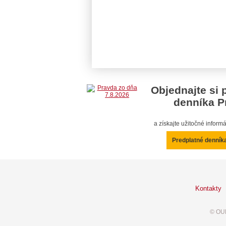
Objednajte si 
denníka P
a získajte užitočné infor
Predplatné denník
Kontakty
© OUR