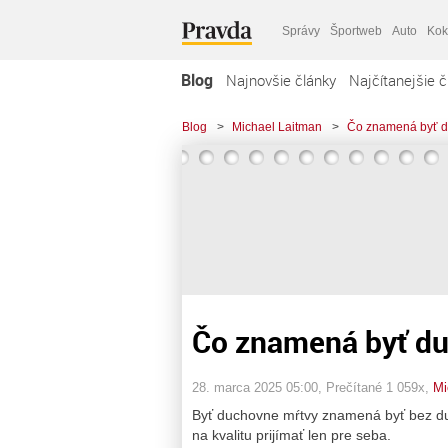
Správy
Športweb
Auto
Kok
Blog
Najnovšie články
Najčítanejšie č
Blog
>
Michael Laitman
>
Čo znamená byť d
Čo znamená byť d
28. marca 2025 05:00
, Prečítané 1 059x,
Mi
Byť duchovne mŕtvy znamená byť bez du
na kvalitu prijímať len pre seba.