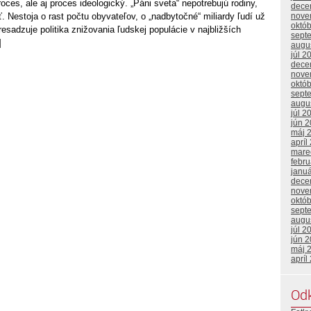
oces, ale aj proces ideologický. „Páni sveta“ nepotrebujú rodiny,
dece
nove
. Nestoja o rast počtu obyvateľov, o „nadbytočné“ miliardy ľudí už
októ
resadzuje politika znižovania ľudskej populácie v najbližších
sept
]
augu
júl 2
dece
nove
októ
sept
augu
júl 2
jún 
máj 
apríl
mare
febr
janu
dece
nove
októ
sept
augu
júl 2
jún 
máj 
apríl
Od