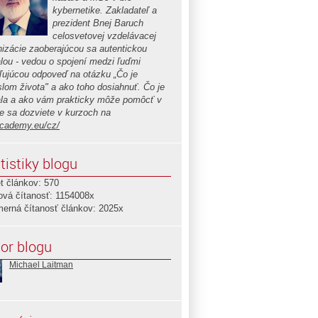
kybernetike. Zakladateľ a
prezident Bnej Baruch
celosvetovej vzdelávacej
nizácie zaoberajúcou sa autentickou
lou - vedou o spojení medzi ľuďmi
ľujúcou odpoveď na otázku „Čo je
lom života" a ako toho dosiahnuť. Čo je
la a ako vám prakticky môže pomôcť v
te sa dozviete v kurzoch na
cademy.eu/cz/
tistiky blogu
t článkov: 570
ová čítanosť: 1154008x
merná čítanosť článkov: 2025x
or blogu
Michael Laitman