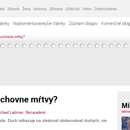
tail
Zdravie
Žena
Varecha
Záhrada
Užitočná
Video
DefenceNews
lánky
Najkomentovanejšie články
Zoznam blogov
Komerčné blog
uchovne mŕtvy?
uchovne mŕtvy?
Mi
laitm
chael Laitman
,
Nezaradené
še. Duch odkazuje na vlastnosť obdarovávať druhých, nie