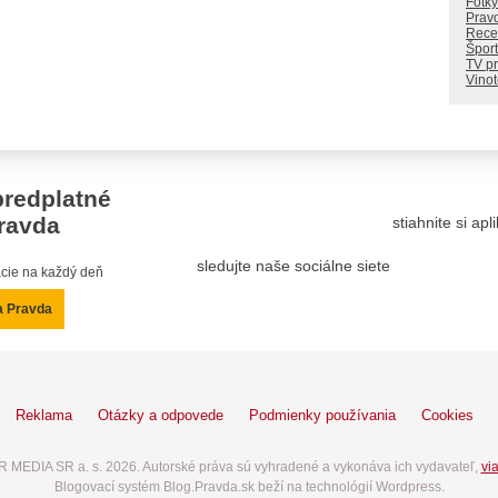
Fotky
Prav
Rece
Šport
TV p
Vino
predplatné
ravda
stiahnite si ap
sledujte naše sociálne siete
mácie na každý deň
a Pravda
Reklama
Otázky a odpovede
Podmienky používania
Cookies
 MEDIA SR a. s. 2026. Autorské práva sú vyhradené a vykonáva ich vydavateľ,
via
Blogovací systém Blog.Pravda.sk beží na technológií Wordpress.