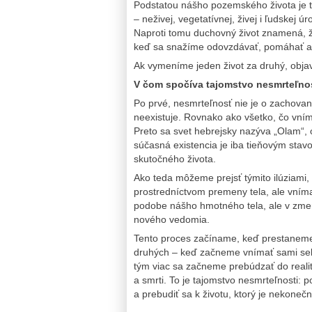
Podstatou nášho pozemského života je t
– neživej, vegetatívnej, živej i ľudskej úr
Naproti tomu duchovný život znamená, ž
keď sa snažíme odovzdávať, pomáhať a
Ak vymeníme jeden život za druhý, obja
V čom spočíva tajomstvo nesmrteľno
Po prvé, nesmrteľnosť nie je o zachovaní 
neexistuje. Rovnako ako všetko, čo vníma
Preto sa svet hebrejsky nazýva „Olam“, o
súčasná existencia je iba tieňovým stavo
skutočného života.
Ako teda môžeme prejsť týmito ilúziami, 
prostredníctvom premeny tela, ale vníma
podobe nášho hmotného tela, ale v zme
nového vedomia.
Tento proces začíname, keď prestaneme vn
druhých – keď začneme vnímať sami seb
tým viac sa začneme prebúdzať do realit
a smrti. To je tajomstvo nesmrteľnosti: 
a prebudiť sa k životu, ktorý je nekonečn