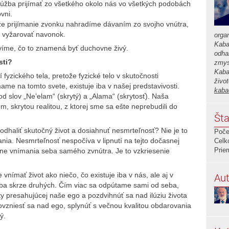
úžba prijímať zo všetkého okolo nás vo všetkých podobách
ovni.
e prijímanie zvonku nahradíme dávaním zo svojho vnútra,
 vyžarovať navonok.
orga
Kaba
víme, čo to znamená byť duchovne živý.
odha
sti?
zmys
Kaba
fyzického tela, pretože fyzické telo v skutočnosti
živo
me na tomto svete, existuje iba v našej predstavivosti.
kaba
d slov „Ne’elam“ (skrytý) a „Alama“ (skrytosť). Naša
m, skrytou realitou, z ktorej sme sa ešte neprebudili do
Šta
odhaliť skutočný život a dosiahnuť nesmrteľnosť? Nie je to
Poče
nia. Nesmrteľnosť nespočíva v lipnutí na tejto dočasnej
Celk
Prie
ne vnímania seba samého zvnútra. Je to vzkriesenie
Aut
ímať život ako niečo, čo existuje iba v nás, ale aj v
a skrze druhých. Čím viac sa odpútame sami od seba,
y presahujúcej naše ego a pozdvihnúť sa nad ilúziu života
povzniesť sa nad ego, splynúť s večnou kvalitou obdarovania
ý.