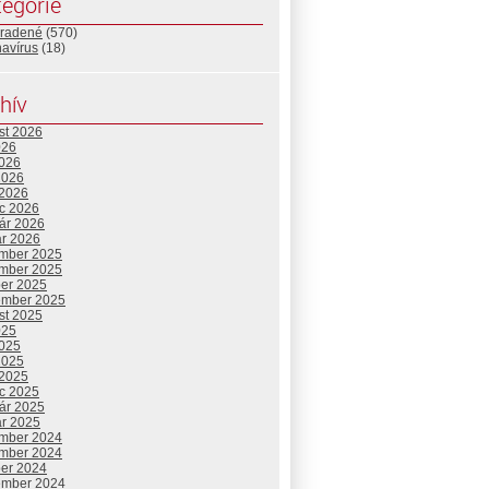
egórie
radené
(570)
navírus
(18)
hív
st 2026
026
2026
2026
 2026
c 2026
uár 2026
ár 2026
mber 2025
mber 2025
ber 2025
ember 2025
st 2025
025
2025
2025
 2025
c 2025
uár 2025
ár 2025
mber 2024
mber 2024
ber 2024
ember 2024