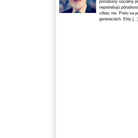
prirodzený sociálny pr
nepotrebujú pôrodnosť
vôbec nie. Preto sa p
generáciách. Elity [...