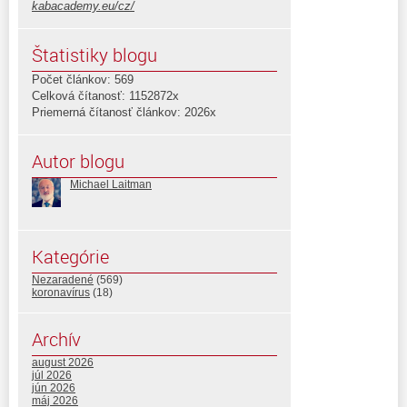
kabacademy.eu/cz/
Štatistiky blogu
Počet článkov: 569
Celková čítanosť: 1152872x
Priemerná čítanosť článkov: 2026x
Autor blogu
Michael Laitman
Kategórie
Nezaradené
(569)
koronavírus
(18)
Archív
august 2026
júl 2026
jún 2026
máj 2026