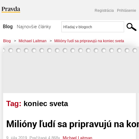
Registrácia
Prihlásenie
Blog
Najnovšie články
Najčítanejšie články
Blog
>
Michael Laitman
>
Milióny ľudí sa pripravujú na koniec sveta
Najkomentovanejšie články
Zoznam blogov
Komerčné blogy
Tag:
koniec sveta
Milióny ľudí sa pripravujú na ko
9. júla 2019, Prečítané 4 868x,
Michael Laitman