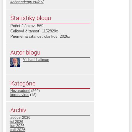
kabacademy.eu/cz/
Štatistiky blogu
Počet článkov: 569
Celková čítanosť: 1152829x
Priemerná čítanosť článkov: 2026x
Autor blogu
Michael Laitman
Kategórie
Nezaradené
(569)
koronavírus
(18)
Archív
august 2026
júl 2026
jún 2026
máj 2026