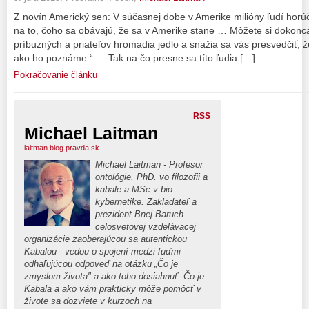
Z novín Americký sen: V súčasnej dobe v Amerike milióny ľudí horúčk
na to, čoho sa obávajú, že sa v Amerike stane … Môžete si dokonca 
príbuzných a priateľov hromadia jedlo a snažia sa vás presvedčiť, 
ako ho poznáme.“ … Tak na čo presne sa títo ľudia […]
Pokračovanie článku
RSS
Michael Laitman
laitman.blog.pravda.sk
Michael Laitman - Profesor
ontológie, PhD. vo filozofii a
kabale a MSc v bio-
kybernetike. Zakladateľ a
prezident Bnej Baruch
celosvetovej vzdelávacej
organizácie zaoberajúcou sa autentickou
Kabalou - vedou o spojení medzi ľuďmi
odhaľujúcou odpoveď na otázku „Čo je
zmyslom života" a ako toho dosiahnuť. Čo je
Kabala a ako vám prakticky môže pomôcť v
živote sa dozviete v kurzoch na