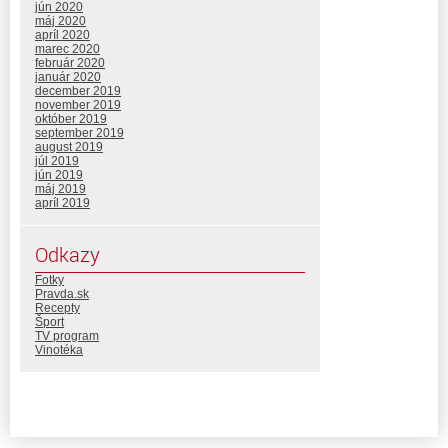
jún 2020
máj 2020
apríl 2020
marec 2020
február 2020
január 2020
december 2019
november 2019
október 2019
september 2019
august 2019
júl 2019
jún 2019
máj 2019
apríl 2019
Odkazy
Fotky
Pravda.sk
Recepty
Šport
TV program
Vinotéka