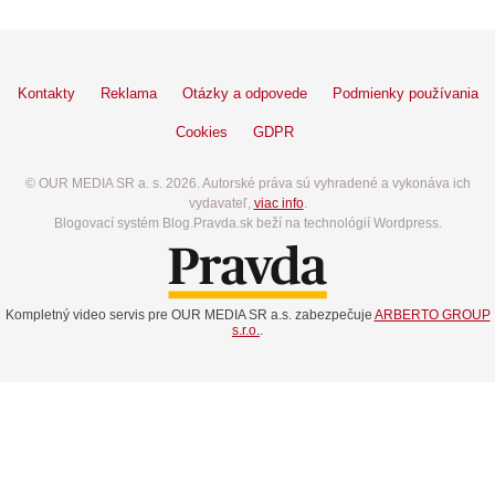
Kontakty
Reklama
Otázky a odpovede
Podmienky používania
Cookies
GDPR
© OUR MEDIA SR a. s. 2026. Autorské práva sú vyhradené a vykonáva ich
vydavateľ,
viac info
.
Blogovací systém Blog.Pravda.sk beží na technológií Wordpress.
Kompletný video servis pre OUR MEDIA SR a.s. zabezpečuje
ARBERTO GROUP
s.r.o.
.