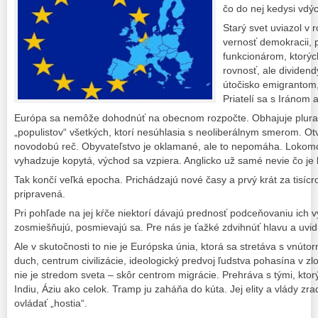
čo do nej kedysi vdýc
Starý svet uviazol v 
vernosť demokracii, 
funkcionárom, ktorých
rovnosť, ale dividen
útočisko emigrantom,
Priatelí sa s Iránom 
Európa sa nemôže dohodnúť na obecnom rozpočte. Obhajuje plural
„populistov“ všetkých, ktorí nesúhlasia s neoliberálnym smerom. 
novodobú reč. Obyvateľstvo je oklamané, ale to nepomáha. Lokomo
vyhadzuje kopytá, východ sa vzpiera. Anglicko už samé nevie čo je le
Tak končí veľká epocha. Prichádzajú nové časy a prvý krát za tisícr
pripravená.
Pri pohľade na jej kŕče niektorí dávajú prednosť podceňovaniu ich v
zosmiešňujú, posmievajú sa. Pre nás je ťažké zdvihnúť hlavu a uvid
Ale v skutočnosti to nie je Európska únia, ktorá sa stretáva s vnúto
duch, centrum civilizácie, ideologický predvoj ľudstva pohasína v z
nie je stredom sveta – skôr centrom migrácie. Prehráva s tými, ktor
Indiu, Áziu ako celok. Tramp ju zaháňa do kúta. Jej elity a vlády zra
ovládať „hostia“.