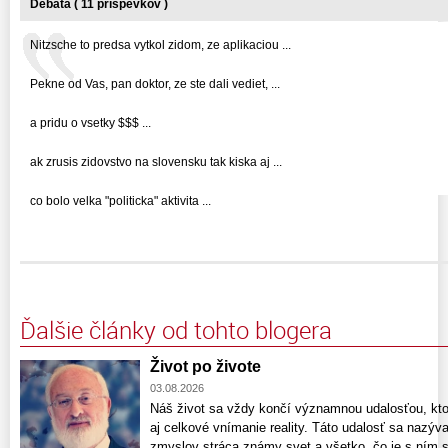
Debata ( 11 príspevkov )
Nitzsche to predsa vytkol zidom, ze aplikaciou ...
Pekne od Vas, pan doktor, ze ste dali vediet, ...
a pridu o vsetky $$$ ...
ak zrusis zidovstvo na slovensku tak kiska aj ...
co bolo velka "politicka" aktivita ...
Ďalšie články od tohto blogera
Život po živote
03.08.2026
Náš život sa vždy končí významnou udalosťou, kto
aj celkové vnímanie reality. Táto udalosť sa nazýv
zmyslov stráca známy svet a všetko, čo je s ním 