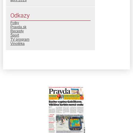
apríl 2019
Odkazy
Fotky
Pravda.sk
Recepty
Šport
TV program
Vinotéka