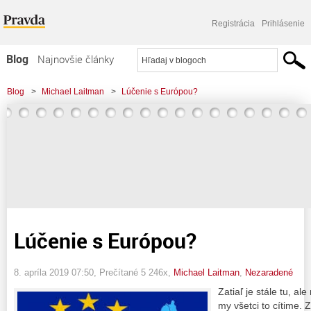
Registrácia
Prihlásenie
Blog
Najnovšie články
Najčítanejšie články
Blog
>
Michael Laitman
>
Lúčenie s Európou?
Najkomentovanejšie články
Zoznam blogov
Komerčné blogy
Lúčenie s Európou?
8. apríla 2019 07:50
, Prečítané 5 246x,
Michael Laitman
,
Nezaradené
Zatiaľ je stále tu, al
my všetci to cítime. 