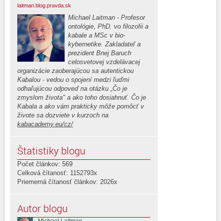
laitman.blog.pravda.sk
Michael Laitman - Profesor
ontológie, PhD. vo filozofii a
kabale a MSc v bio-
kybernetike. Zakladateľ a
prezident Bnej Baruch
celosvetovej vzdelávacej
organizácie zaoberajúcou sa autentickou
Kabalou - vedou o spojení medzi ľuďmi
odhaľujúcou odpoveď na otázku „Čo je
zmyslom života" a ako toho dosiahnuť. Čo je
Kabala a ako vám prakticky môže pomôcť v
živote sa dozviete v kurzoch na
kabacademy.eu/cz/
Štatistiky blogu
Počet článkov: 569
Celková čítanosť: 1152793x
Priemerná čítanosť článkov: 2026x
Autor blogu