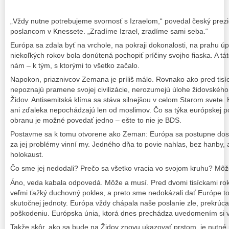
„Vždy nutne potrebujeme svornosť s Izraelom,“ povedal český prez
poslancom v Knessete. „Zradíme Izrael, zradíme sami seba.“
Európa sa zdala byť na vrchole, na pokraji dokonalosti, na prahu úp
niekoľkých rokov bola donútená pochopiť príčiny svojho fiaska. A tá
nám – k tým, s ktorými to všetko začalo.
Napokon, priaznivcov Zemana je príliš málo. Rovnako ako pred tis
nepoznajú pramene svojej civilizácie, nerozumejú úlohe židovskéh
Židov. Antisemitská klíma sa stáva silnejšou v celom Starom svete. 
ani zďaleka nepochádzajú len od moslimov. Čo sa týka európskej poli
obranu je možné povedať jedno – ešte to nie je BDS.
Postavme sa k tomu otvorene ako Zeman: Európa sa postupne dos
za jej problémy vinní my. Jedného dňa to povie nahlas, bez hanby,
holokaust.
Čo sme jej nedodali? Prečo sa všetko vracia vo svojom kruhu? Môž
Áno, veda kabala odpovedá. Môže a musí. Pred dvomi tisíckami roko
veľmi ťažký duchovný pokles, a preto sme nedokázali dať Európe to
skutočnej jednoty. Európa vždy chápala naše poslanie zle, prekrúca
poškodeniu. Európska únia, ktorá dnes prechádza uvedomením si v
Takže skôr, ako sa bude na Židov znovu ukazovať prstom, je nutné p