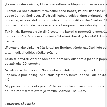
„Pravé pojatie Zákona, ktoré bolo odhalené Mojžišovi….sa nazýva k
Filozofovia neoplatonisti v rovnakej dobe naozaj založili kabalistick
vedec Jeffrey Satinover, „Podrobili kabalu dôkladnému skúmaniu. Niek
otvorene, niektorí dokonca za tieto snahy zaplatili svojím životom.
bohužiaľ neboli náležite ocenené ani Európanmi, ani židovským ná
Tak či tak, Európa prešla dlhú cestu, na ktorej ju nepretržite sprev
trvala storočia. A potom s prvými zábleskmi liberálnych slobôd dosi
rozmeru.
„Rovnako ako slnko, kráča Izrael po Európe: všade navôkol, kde svie
a tam, odkiaľ odíde, všetko zvädne.“
Takto to potvrdil Werner Sombart, nemecký ekonóm a jeden z popr
zo začiatku 20. storočia.
Avšak nič netrvá večne. Naša doba sa stala pre Európu nielen prec
úspechy a píše epilóg. Áno, stále žijeme v tomto „epose“, ale pok
iné.
Aký presne bude tento proces? Nová epocha znovu závisí na nás – 
neurobíme v tomto svete je všetko „viazané“ na Židov.
Židovská základňa