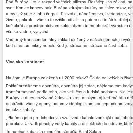
Pád Európy – to je rozpad večných pilierov. Rozštiepil sa základ, n
svet. Koniec koncov bola Európa zdrojom kultúry po tisíce rokov, 
a my tiež sme z toho čerpali. Filozofia, náboženstvo, svetonázor, ve
životu, pokrok – všetko to vzišlo odtiaľ – a potom sa to šírilo ďalej n
koľkokrát aj prostredníctvom kolonializmu to mnohokrát vyrastalo n
všetko vädne, vysychá.
Vnútorný transcendentálny základ uložený v našich génoch je vyčer
keď sme tam nikdy neboli. Keď ju strácame, strácame časť seba.
Viac ako kontinent
Na čom je Európa založená už 2000 rokov? Čo do nej vdýchlo život, 
Pokiaľ prenikneme dovnútra, dovnútra jej srdca, nájdeme tam kedys
transformované podľa toho, ako velil čas a ľudská podstata. Nie j
Európy je dnes nazývané židovsko-kresťanským, aj keď má táto def
odstránite všetky opony, potom v ideologickom konceptuálnom zmy
impulz z kabaly.
„Platón a jeho predchodcovia vzali vede kabale vonkajší obal, obet
prorokov. Ukradli princípy vedy kabaly a obliekli ich do odevov, ktoré
To napísal kabalista minulého storočia Ba’al Sulam.