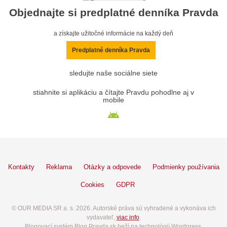
Objednajte si predplatné denníka Pravda
a získajte užitočné informácie na každý deň
Predplatné denníka Pravda
sledujte naše sociálne siete
stiahnite si aplikáciu a čítajte Pravdu pohodlne aj v
mobile
Kontakty
Reklama
Otázky a odpovede
Podmienky používania
Cookies
GDPR
© OUR MEDIA SR a. s. 2026. Autorské práva sú vyhradené a vykonáva ich
vydavateľ,
viac info
.
Blogovací systém Blog.Pravda.sk beží na technológií Wordpress.