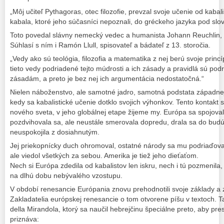
„Môj učiteľ Pythagoras, otec filozofie, prevzal svoje učenie od kabalis
kabala, ktoré jeho súčasníci nepoznali, do gréckeho jazyka pod slov
Toto povedal slávny nemecký vedec a humanista Johann Reuchlin, kt
Súhlasí s ním i Ramón Llull, spisovateľ a bádateľ z 13. storočia.
„Vedy ako sú teológia, filozofia a matematika z nej berú svoje princ
tieto vedy podriadené tejto múdrosti a ich zásady a pravidlá sú pod
zásadám, a preto je bez nej ich argumentácia nedostatočná.“
Nielen náboženstvo, ale samotné jadro, samotná podstata západnej c
kedy sa kabalistické učenie dotklo svojich výhonkov. Tento kontakt s
nového sveta, v jeho globálnej etape žijeme my. Európa sa spojoval
pozdvihovala sa, ale neustále smerovala dopredu, drala sa do budúc
neuspokojila z dosiahnutým.
Jej priekopnícky duch ohromoval, ostatné národy sa mu podriaďovali
ale viedol všetkých za sebou. Amerika je tiež jeho dieťaťom.
Nech si Európa zdedila od kabalistov len iskru, nech i tú pozmenila, 
na dlhú dobu nebývalého vzostupu.
V období renesancie Európania znovu prehodnotili svoje základy a zis
Zakladatelia európskej renesancie o tom otvorene píšu v textoch. T
della Mirandola, ktorý sa naučil hebrejčinu špeciálne preto, aby pres
priznáva: