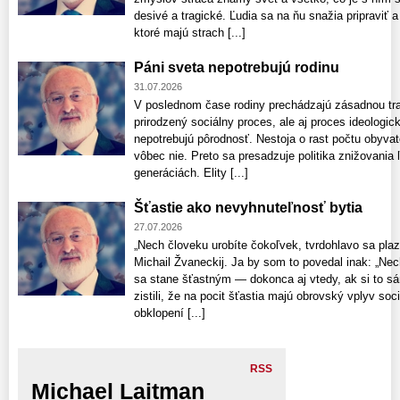
desivé a tragické. Ľudia sa na ňu snažia pripraviť
ktoré majú strach [...]
Páni sveta nepotrebujú rodinu
31.07.2026
V poslednom čase rodiny prechádzajú zásadnou tran
prirodzený sociálny proces, ale aj proces ideologick
nepotrebujú pôrodnosť. Nestoja o rast počtu obyvate
vôbec nie. Preto sa presadzuje politika znižovania 
generáciách. Elity [...]
Šťastie ako nevyhnuteľnosť bytia
27.07.2026
„Nech človeku urobíte čokoľvek, tvrdohlavo sa plazí
Michail Žvaneckij. Ja by som to povedal inak: „Ne
sa stane šťastným — dokonca aj vtedy, ak si to sá
zistili, že na pocit šťastia majú obrovský vplyv s
obklopení [...]
RSS
Michael Laitman