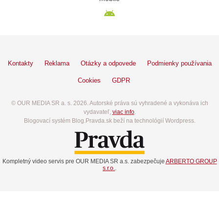
Kontakty
Reklama
Otázky a odpovede
Podmienky používania
Cookies
GDPR
© OUR MEDIA SR a. s. 2026. Autorské práva sú vyhradené a vykonáva ich
vydavateľ,
viac info
.
Blogovací systém Blog.Pravda.sk beží na technológií Wordpress.
Kompletný video servis pre OUR MEDIA SR a.s. zabezpečuje
ARBERTO GROUP
s.r.o.
.