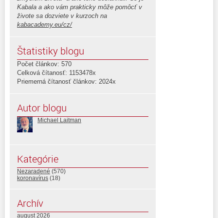
Kabala a ako vám prakticky môže pomôcť v
živote sa dozviete v kurzoch na
kabacademy.eu/cz/
Štatistiky blogu
Počet článkov: 570
Celková čítanosť: 1153478x
Priemerná čítanosť článkov: 2024x
Autor blogu
Michael Laitman
Kategórie
Nezaradené
(570)
koronavírus
(18)
Archív
august 2026