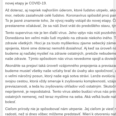
novej etapy je COVID-19.
Až doteraz, aj napriek najhorším úderom, ktoré ľudstvo utrpelo, ako
mor, nebolo zasiahnuté celé ľudstvo. Koronavírus spôsobil prvú p
To je jasné znamenie toho, že vývoj reality vstúpil do novej etapy. 
prestaneme očakávať, že sa náš život vráti do predošlého stavu, tý
Tento supervírus nie je len ďalší vírus. Jeho vplyv nás núti pozdvih
Donedávna len veľmi málo ľudí myslelo na zdravie niekoho iného. T
zdravie všetkých. Hoci je za touto myšlienkou zjavne sebecký záme
spojenia, ktoré sme doteraz nemohli dosiahnuť. Aj keď sa úroveň ná
budeme aj naďalej myslieť na zdravie ostatných, pretože nebudeme c
naše zdravie. Týmto spôsobom nás vírus nevedome spojil a doviedo
Akonáhle sa prejaví taká úroveň vzájomného prepojenia a previazan
budeme musieť všetky naše vzťahy brať do úvahy ako spoločnosť, a n
o veľmi náročný posun, ktorý naše egá sotva strávi. Lenže evolúci
svojou cestou, ktorá vždy smeruje k zvyšovaniu komplexnosti, vzá
previazanosti, a teda ku zvyšovaniu ohľadov voči ostatným. Skutočn
nepríjemné, je nepodstatná. Tento vírus alebo budúci vírus nás prin
ostatných nemenej, než teraz myslíme na seba. Aká veľká bude naša
bolesť.
Cieľom prírody nie je spôsobovať nám utrpenie. Jej cieľom je viesť 
radosti, než si dnes vôbec môžeme predstaviť. Mieri k otvoreniu naš