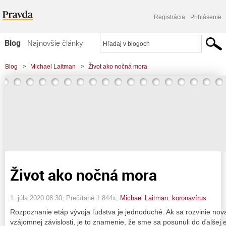
Registrácia
Prihlásenie
Blog
Najnovšie články
Najčítanejšie články
Blog
>
Michael Laitman
>
Život ako nočná mora
Najkomentovanejšie články
Zoznam blogov
Komerčné blogy
Život ako nočná mora
1. júla 2020 08:30
, Prečítané 1 844x,
Michael Laitman
,
koronavírus
Rozpoznanie etáp vývoja ľudstva je jednoduché. Ak sa rozvinie nov
vzájomnej závislosti, je to znamenie, že sme sa posunuli do ďalše