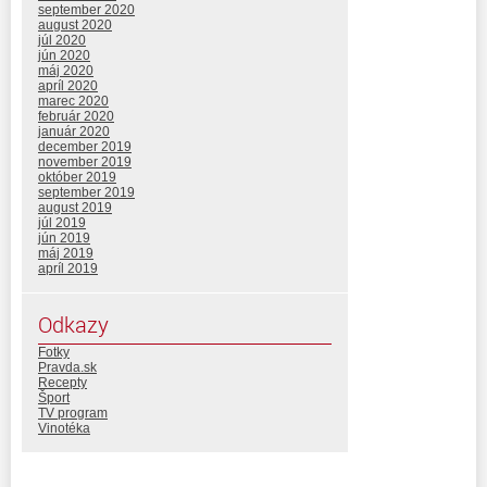
september 2020
august 2020
júl 2020
jún 2020
máj 2020
apríl 2020
marec 2020
február 2020
január 2020
december 2019
november 2019
október 2019
september 2019
august 2019
júl 2019
jún 2019
máj 2019
apríl 2019
Odkazy
Fotky
Pravda.sk
Recepty
Šport
TV program
Vinotéka