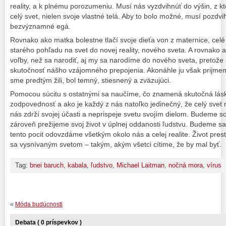
reality, a k plnému porozumeniu. Musí nás vyzdvihnúť do výšin, z 
celý svet, nielen svoje vlastné telá. Aby to bolo možné, musí pozd
bezvýznamné egá.
Rovnako ako matka bolestne tlačí svoje dieťa von z maternice, celé 
starého pohľadu na svet do novej reality, nového sveta. A rovnako
voľby, než sa narodiť, aj my sa narodíme do nového sveta, pretož
skutočnosť nášho vzájomného prepojenia. Akonáhle ju však prijmeme
sme predtým žili, bol temný, stiesnený a zväzujúci.
Pomocou súcitu s ostatnými sa naučíme, čo znamená skutočná lás
zodpovednosť a ako je každý z nás natoľko jedinečný, že celý svet 
nás zdrží svojej účasti a neprispeje svetu svojím dielom. Budeme s
zároveň prežijeme svoj život v úplnej oddanosti ľudstvu. Budeme sa 
tento pocit odovzdáme všetkým okolo nás a celej realite. Život pre
sa vysnívaným svetom – takým, akým všetci cítime, že by mal byť.
Tag:
bnei baruch
,
kabala
,
ľudstvo
,
Michael Laitman
,
nočná mora
,
vírus
«
Móda budúcnosti
Debata ( 0 príspevkov )