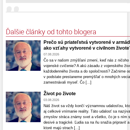
Ďalšie články od tohto blogera
Prečo sú priateľstvá vytvorené v armáde
ako vzťahy vytvorené v civilnom živote
07.08.2026
Čo sa v našom zmýšľaní zmení, keď nás z ničoho 
vojenské cvičenie? A akú zásadu z vojenského živo
každodenného života a do spoločnosti? Začnime o
v podstate prestaneme premýšľať o mnohých veciac
zamestnávali myseľ. Čo [...]
Život po živote
03.08.2026
Náš život sa vždy končí významnou udalosťou, kto
aj celkové vnímanie reality. Táto udalosť sa nazýv
zmyslov stráca známy svet a všetko, čo je s ním 
desivé a tragické. Ľudia sa na ňu snažia pripraviť
ktoré majú strach [...]