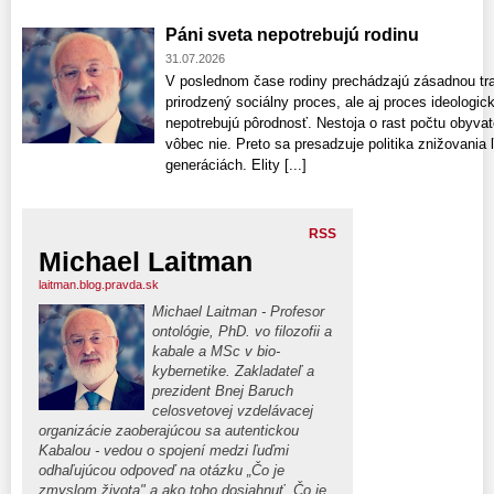
Páni sveta nepotrebujú rodinu
31.07.2026
V poslednom čase rodiny prechádzajú zásadnou tran
prirodzený sociálny proces, ale aj proces ideologick
nepotrebujú pôrodnosť. Nestoja o rast počtu obyvate
vôbec nie. Preto sa presadzuje politika znižovania 
generáciách. Elity [...]
RSS
Michael Laitman
laitman.blog.pravda.sk
Michael Laitman - Profesor
ontológie, PhD. vo filozofii a
kabale a MSc v bio-
kybernetike. Zakladateľ a
prezident Bnej Baruch
celosvetovej vzdelávacej
organizácie zaoberajúcou sa autentickou
Kabalou - vedou o spojení medzi ľuďmi
odhaľujúcou odpoveď na otázku „Čo je
zmyslom života" a ako toho dosiahnuť. Čo je