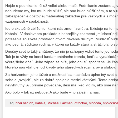
Nejde o podnikanie, či už veľké alebo malé. Podnikanie zostane aj v
nebudeme my, kto mu bude slúžiť, ale ono bude slúžiť nám, a to 
zabezpečenie dôstojnej materiálnej základne pre všetkých a s mo
vzájomnosti v spoločnosti.
Ide o skutočné zblíženie, ktoré nás zmení zvnútra. Existuje na to me
Kabala“. V doslovnom preklade z hebrejčiny znamená „múdrosť prij
potešenia zo života prostredníctvom dávania druhým. Múdrosť budov
ako pevná, súdržná rodina, v ktorej sa každý stará a stráži blaho svo
Dnešný svet je taký zmätený, že nie je schopný vidieť tento jednod
Tak je to vždy na konci fundamentálneho trendu, keď sa vynakladá v
včerajšieho dňa“. Jeho západ sa blíži, jeho dni sú spočítané. Je ča
ktorého nás vťahuje, od krypty jeho stareckých rozmarov a sľubov.
Za horizontom jeho túžob a možností sa nachádza úplne iný svet s
seba a „svojich“, ale za dobré spojenie medzi všetkými. Tento prelo
nevyhnutný. A úprimne povedané, desí ma, keď vidím, ako sme na t
Ako bolo – tak už nebude. A ako bude – to záleží na nás.
Tag:
bnei baruch
,
kabala
,
Michael Laitman
,
otroctvo
,
sloboda
,
spoločno