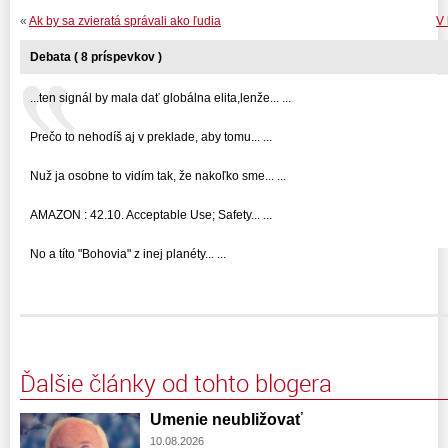
«
Ak by sa zvieratá správali ako ľudia
V 
Debata ( 8 príspevkov )
...ten signál by mala dať globálna elita,lenže... ...
Prečo to nehodíš aj v preklade, aby tomu... ...
Nuž ja osobne to vidím tak, že nakoľko sme... ...
AMAZON : 42.10. Acceptable Use; Safety... ...
No a títo "Bohovia" z inej planéty... ...
Ďalšie články od tohto blogera
Umenie neubližovať
10.08.2026