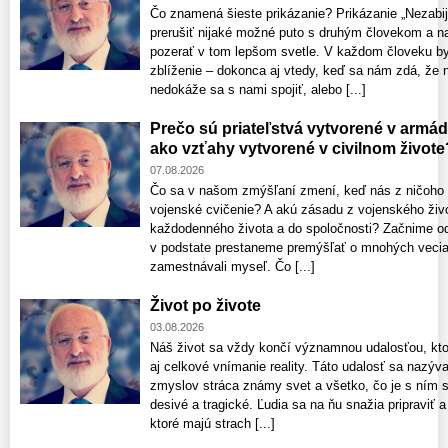
Čo znamená šieste prikázanie? Prikázanie „Nezabij
prerušiť nijaké možné puto s druhým človekom a n
pozerať v tom lepšom svetle. V každom človeku by 
zblíženie – dokonca aj vtedy, keď sa nám zdá, že 
nedokáže sa s nami spojiť, alebo [...]
Prečo sú priateľstvá vytvorené v armáde
ako vzťahy vytvorené v civilnom živote
07.08.2026
Čo sa v našom zmýšľaní zmení, keď nás z ničoho 
vojenské cvičenie? A akú zásadu z vojenského živo
každodenného života a do spoločnosti? Začnime o
v podstate prestaneme premýšľať o mnohých veciac
zamestnávali myseľ. Čo [...]
Život po živote
03.08.2026
Náš život sa vždy končí významnou udalosťou, kto
aj celkové vnímanie reality. Táto udalosť sa nazýv
zmyslov stráca známy svet a všetko, čo je s ním 
desivé a tragické. Ľudia sa na ňu snažia pripraviť
ktoré majú strach [...]