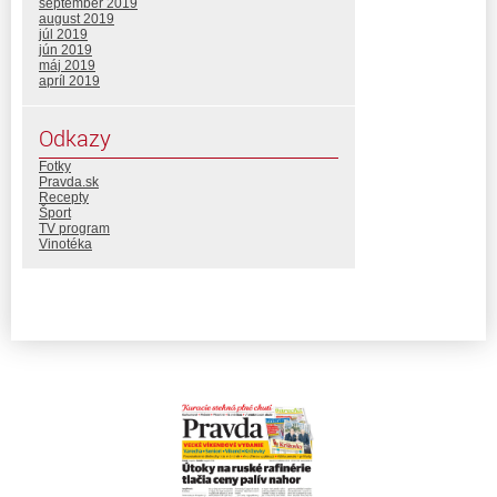
september 2019
august 2019
júl 2019
jún 2019
máj 2019
apríl 2019
Odkazy
Fotky
Pravda.sk
Recepty
Šport
TV program
Vinotéka