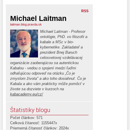
RSS
Michael Laitman
laitman.blog.pravda.sk
Michael Laitman - Profesor
ontológie, PhD. vo filozofii a
kabale a MSc v bio-
kybernetike. Zakladateľ a
prezident Bnej Baruch
celosvetovej vzdelávacej
organizácie zaoberajúcou sa autentickou
Kabalou - vedou o spojení medzi ľuďmi
odhaľujúcou odpoveď na otázku „Čo je
zmyslom života" a ako toho dosiahnuť. Čo je
Kabala a ako vám prakticky môže pomôcť v
živote sa dozviete v kurzoch na
kabacademy.eu/cz/
Štatistiky blogu
Počet článkov: 571
Celková čítanosť: 1155447x
Priemerná čítanosť článkov: 2024x