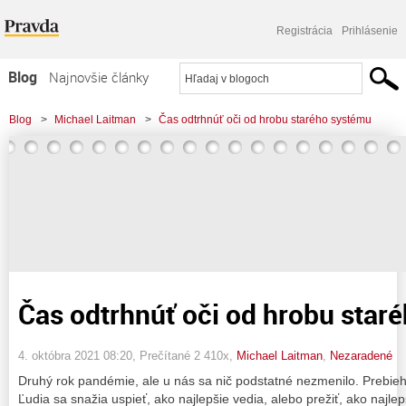
Registrácia
Prihlásenie
Blog
Najnovšie články
Najčítanejšie články
Blog
>
Michael Laitman
>
Čas odtrhnúť oči od hrobu starého systému
Najkomentovanejšie články
Zoznam blogov
Komerčné blogy
Čas odtrhnúť oči od hrobu star
4. októbra 2021 08:20
, Prečítané 2 410x,
Michael Laitman
,
Nezaradené
Druhý rok pandémie, ale u nás sa nič podstatné nezmenilo. Prebieha
Ľudia sa snažia uspieť, ako najlepšie vedia, alebo prežiť, ako najlep