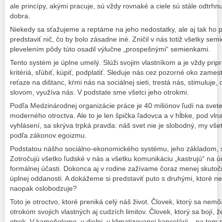
ale princípy, akými pracuje, sú vždy rovnaké a ciele sú stále odtr
dobra.
Niekedy sa sťažujeme a reptáme na jeho nedostatky, ale aj tak ho 
predstaviť nič, čo by bolo zásadne iné. Zničil v nás totiž všetky se
plevelením pôdy túto osadil výlučne „prospešnými“ semienkami.
Tento systém je úplne umelý. Slúži svojim vlastníkom a je vždy prip
kritériá, sľúbiť, kúpiť, podplatiť. Sleduje nás cez pozorné oko zame
reťaze na dištanc, kŕmi nás na sociálnej sieti, trestá nás, stimuluj
slovom, využíva nás. V podstate sme všetci jeho otrokmi.
Podľa Medzinárodnej organizácie práce je 40 miliónov ľudí na svet
moderného otroctva. Ale to je len špička ľadovca a v hĺbke, pod vlna
vyhlásení, sa skrýva trpká pravda: náš svet nie je slobodný, my vše
podľa zákonov egoizmu.
Podstatou nášho sociálno-ekonomického systému, jeho základom, 
Zotročujú všetko ľudské v nás a všetku komunikáciu „kastrujú“ n
formálnej účasti. Dokonca aj v rodine zažívame čoraz menej skutočne
úplnej oddanosti. A dokážeme si predstaviť puto s druhými, ktoré ne
naopak oslobodzuje?
Toto je otroctvo, ktoré preniká celý náš život. Človek, ktorý sa nem
otrokom svojich vlastných aj cudzích limitov. Človek, ktorý sa bojí, že
otrok. V kameňolome, v dielni, v klimatizovanej kancelárii – na tom 