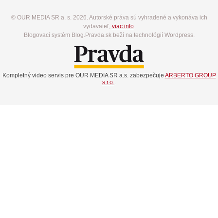
© OUR MEDIA SR a. s. 2026. Autorské práva sú vyhradené a vykonáva ich
vydavateľ,
viac info
.
Blogovací systém Blog.Pravda.sk beží na technológií Wordpress.
Kompletný video servis pre OUR MEDIA SR a.s. zabezpečuje
ARBERTO GROUP
s.r.o.
.