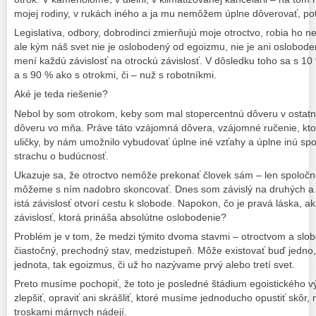
mojej rodiny, v rukách iného a ja mu nemôžem úplne dôverovať, po
Legislatíva, odbory, dobrodinci zmierňujú moje otroctvo, robia ho n
ale kým náš svet nie je oslobodený od egoizmu, nie je ani oslobod
mení každú závislosť na otrockú závislosť. V dôsledku toho sa s 1
a s 90 % ako s otrokmi, či – nuž s robotníkmi.
Aké je teda riešenie?
Nebol by som otrokom, keby som mal stopercentnú dôveru v ostatný
dôveru vo mňa. Práve táto vzájomná dôvera, vzájomné ručenie, ktor
uličky, by nám umožnilo vybudovať úplne iné vzťahy a úplne inú s
strachu o budúcnosť.
Ukazuje sa, že otroctvo nemôže prekonať človek sám – len spoločne
môžeme s ním nadobro skoncovať. Dnes som závislý na druhých a t
istá závislosť otvorí cestu k slobode. Napokon, čo je pravá láska, 
závislosť, ktorá prináša absolútne oslobodenie?
Problém je v tom, že medzi týmito dvoma stavmi – otroctvom a slob
čiastočný, prechodný stav, medzistupeň. Môže existovať buď jedno,
jednota, tak egoizmus, či už ho nazývame prvý alebo tretí svet.
Preto musíme pochopiť, že toto je posledné štádium egoistického vý
zlepšiť, opraviť ani skrášliť, ktoré musíme jednoducho opustiť skôr, 
troskami márnych nádejí.