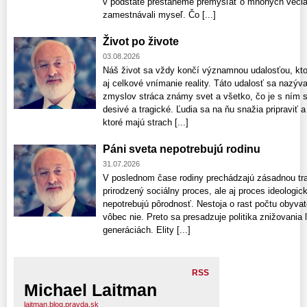
v podstate prestaneme premýšľať o mnohých veciac
zamestnávali myseľ. Čo [...]
Život po živote
03.08.2026
Náš život sa vždy končí významnou udalosťou, kto
aj celkové vnímanie reality. Táto udalosť sa nazýv
zmyslov stráca známy svet a všetko, čo je s ním 
desivé a tragické. Ľudia sa na ňu snažia pripraviť
ktoré majú strach [...]
Páni sveta nepotrebujú rodinu
31.07.2026
V poslednom čase rodiny prechádzajú zásadnou tran
prirodzený sociálny proces, ale aj proces ideologick
nepotrebujú pôrodnosť. Nestoja o rast počtu obyvate
vôbec nie. Preto sa presadzuje politika znižovania 
generáciách. Elity [...]
RSS
Michael Laitman
laitman.blog.pravda.sk