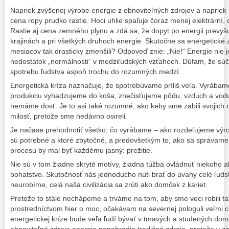
Napriek zvýšenej výrobe energie z obnoviteľných zdrojov a naprie
cena ropy prudko rastie. Hoci uhlie spaľuje čoraz menej elektrární, 
Rastie aj cena zemného plynu a zdá sa, že dopyt po energii prevyš
krajinách a pri všetkých druhoch energie. Skutočne sa energetické
mesiacov tak drasticky zmenšili? Odpoveď znie: „Nie!“ Energie nie j
nedostatok „normálnosti“ v medziľudských vzťahoch. Dúfam, že súča
spotrebu ľudstva aspoň trochu do rozumných medzí.
Energetická kríza naznačuje, že spotrebúvame príliš veľa. Vyrábame
produkciu vyhadzujeme do koša, znečisťujeme pôdu, vzduch a vod
nemáme dosť. Je to asi také rozumné, ako keby sme zabili svojich 
milosť, pretože sme nedávno osireli.
Je načase prehodnotiť všetko, čo vyrábame – ako rozdeľujeme výrobu
sú potrebné a ktoré zbytočné, a predovšetkým to, ako sa správame
procesu by mal byť každému jasný: prežitie.
Nie sú v tom žiadne skryté motívy, žiadna túžba ovládnuť niekoho al
bohatstvo. Skutočnosť nás jednoducho núti brať do úvahy celé ľudst
neurobíme, celá naša civilizácia sa zrúti ako domček z kariet.
Pretože to stále nechápeme a trváme na tom, aby sme veci robili tak
prostredníctvom hier o moc, očakávam na severnej pologuli veľmi c
energetickej kríze bude veľa ľudí bývať v tmavých a studených do