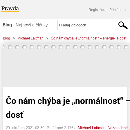
Registrácia
Prihlásenie
Blog
Najnovšie články
Najčítanejšie články
Blog
>
Michael Laitman
>
Čo nám chýba je „normálnosť“ – energie je dosť
Najkomentovanejšie články
Zoznam blogov
Komerčné blogy
Čo nám chýba je „normálnosť“ –
dosť
29. októbra 2021 08:30
, Prečítané 2 176x,
Michael Laitman
,
Nezaradené