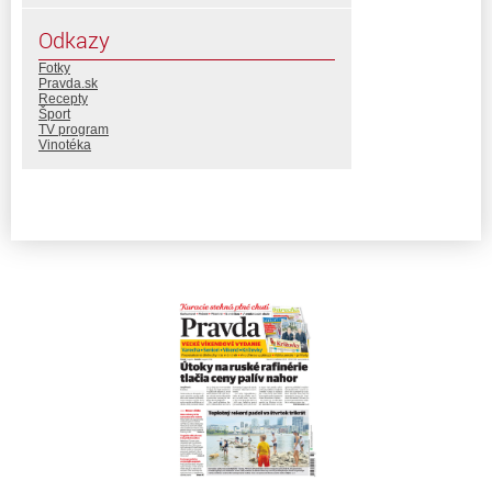
Odkazy
Fotky
Pravda.sk
Recepty
Šport
TV program
Vinotéka