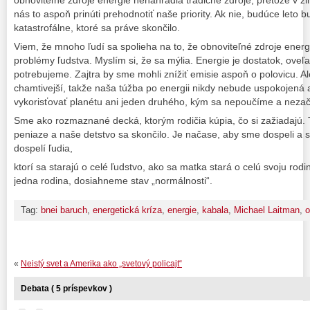
obnoviteľné zdroje energie nenahradia tradičné zdroje, pretože v 
nás to aspoň prinúti prehodnotiť naše priority. Ak nie, budúce leto b
katastrofálne, ktoré sa práve skončilo.
Viem, že mnoho ľudí sa spolieha na to, že obnoviteľné zdroje energ
problémy ľudstva. Myslím si, že sa mýlia. Energie je dostatok, oveľ
potrebujeme. Zajtra by sme mohli znížiť emisie aspoň o polovicu. 
chamtivejší, takže naša túžba po energii nikdy nebude uspokojená
vykorisťovať planétu ani jeden druhého, kým sa nepoučíme a neza
Sme ako rozmaznané decká, ktorým rodičia kúpia, čo si zažiadajú. 
peniaze a naše detstvo sa skončilo. Je načase, aby sme dospeli a 
dospelí ľudia,
ktorí sa starajú o celé ľudstvo, ako sa matka stará o celú svoju ro
jedna rodina, dosiahneme stav „normálnosti“.
Tag:
bnei baruch
,
energetická kríza
,
energie
,
kabala
,
Michael Laitman
,
o
«
Neistý svet a Amerika ako „svetový policajt“
Debata ( 5 príspevkov )