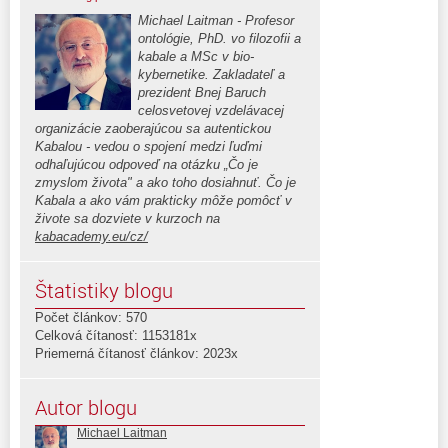
Michael Laitman - Profesor
ontológie, PhD. vo filozofii a
kabale a MSc v bio-
kybernetike. Zakladateľ a
prezident Bnej Baruch
celosvetovej vzdelávacej
organizácie zaoberajúcou sa autentickou
Kabalou - vedou o spojení medzi ľuďmi
odhaľujúcou odpoveď na otázku „Čo je
zmyslom života" a ako toho dosiahnuť. Čo je
Kabala a ako vám prakticky môže pomôcť v
živote sa dozviete v kurzoch na
kabacademy.eu/cz/
Štatistiky blogu
Počet článkov: 570
Celková čítanosť: 1153181x
Priemerná čítanosť článkov: 2023x
Autor blogu
Michael Laitman