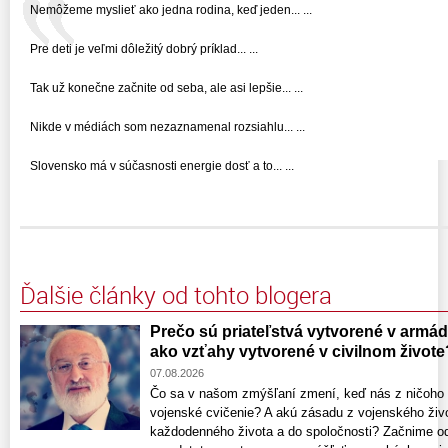
Nemôžeme myslieť ako jedna rodina, keď jeden... ...
Pre deti je veľmi dôležitý dobrý príklad... ...
Tak už konečne začnite od seba, ale asi lepšie... ...
Nikde v médiách som nezaznamenal rozsiahlu... ...
Slovensko má v súčasnosti energie dosť a to... ...
Ďalšie články od tohto blogera
Prečo sú priateľstvá vytvorené v armáde
ako vzťahy vytvorené v civilnom živote
07.08.2026
Čo sa v našom zmýšľaní zmení, keď nás z ničoho 
vojenské cvičenie? A akú zásadu z vojenského živo
každodenného života a do spoločnosti? Začnime o