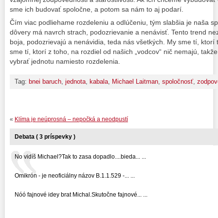
sme ich budovať spoločne, a potom sa nám to aj podarí.
Čím viac podliehame rozdeleniu a odlúčeniu, tým slabšia je naša sp
dôvery má navrch strach, podozrievanie a nenávisť. Tento trend nezv
boja, podozrievajú a nenávidia, teda nás všetkých. My sme tí, ktorí
sme tí, ktorí z toho, na rozdiel od našich „vodcov“ nič nemajú, takže 
vybrať jednotu namiesto rozdelenia.
Tag:
bnei baruch
,
jednota
,
kabala
,
Michael Laitman
,
spoločnosť
,
zodpov
«
Klíma je neúprosná – nepočká a neodpustí
Debata ( 3 príspevky )
No vidíš Michael?Tak to zasa dopadlo....bieda... ...
Omikrón - je neoficiálny názov B.1.1.529 -... ...
Nóó fajnové idey brat Michal.Skutočne fajnové... ...