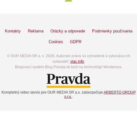
Kontakty
Reklama
Otázky a odpovede
Podmienky používania
Cookies
GDPR
© OUR MEDIA SR a. s. 2026. Autorské práva sú vyhradené a vykonáva ich
vydavateľ,
viac info
.
Blogovací systém Blog.Pravda.sk beží na technológií Wordpress.
Kompletný video servis pre OUR MEDIA SR a.s. zabezpečuje
ARBERTO GROUP
s.r.o.
.