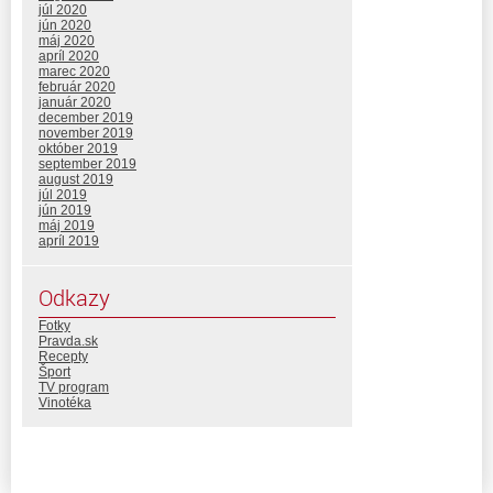
júl 2020
jún 2020
máj 2020
apríl 2020
marec 2020
február 2020
január 2020
december 2019
november 2019
október 2019
september 2019
august 2019
júl 2019
jún 2019
máj 2019
apríl 2019
Odkazy
Fotky
Pravda.sk
Recepty
Šport
TV program
Vinotéka