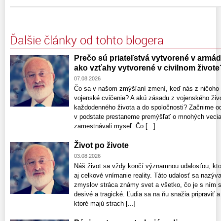
Ďalšie články od tohto blogera
Prečo sú priateľstvá vytvorené v armáde
ako vzťahy vytvorené v civilnom živote
07.08.2026
Čo sa v našom zmýšľaní zmení, keď nás z ničoho 
vojenské cvičenie? A akú zásadu z vojenského živo
každodenného života a do spoločnosti? Začnime o
v podstate prestaneme premýšľať o mnohých veciac
zamestnávali myseľ. Čo [...]
Život po živote
03.08.2026
Náš život sa vždy končí významnou udalosťou, kto
aj celkové vnímanie reality. Táto udalosť sa nazýv
zmyslov stráca známy svet a všetko, čo je s ním 
desivé a tragické. Ľudia sa na ňu snažia pripraviť
ktoré majú strach [...]