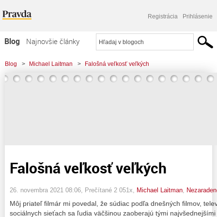
Registrácia
Prihlásenie
Blog
Najnovšie články
Najčítanejšie články
Blog
>
Michael Laitman
>
Falošná veľkosť veľkých
Najkomentovanejšie články
Zoznam blogov
Komerčné blogy
Falošná veľkosť veľkých
26. novembra 2021 08:06
, Prečítané 2 051x,
Michael Laitman
,
Nezaraden
Môj priateľ filmár mi povedal, že súdiac podľa dnešných filmov, tele
sociálnych sieťach sa ľudia väčšinou zaoberajú tými najvšednejšími 