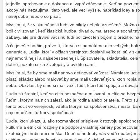
je jedlo, sprchovanie a dokonca aj vyprázdňovanie. Keď sa pozrieme
akoby nás nezaujímali tieto veci, ale veci vyššie, napríklad idey a s
našej dobe nebolo čo písať.
Myslím si, že v skutočnosti ľudstvo nikdy nebolo vznešené. Možno
boli civilizovaní, keď klasická hudba, divadlo, maliarstvo a sochárs
zábavy, ale pre drvivú väčšinu ľudí bol život len bojom o prežitie, n
A čo je ešte horšie, práve tí, ktorých si pamätáme ako veľkých, boli v
generácie. Ľudia, ktorí v očiach verejnosti dosiahli veľkosť, sú v sku
najnemorálnejší a najsebestrednejší. Spisovatelia, skladatelia, celá 
dobré; pozrite si ich životopisy a uvidíte sami.
Myslím si, že by sme mali nanovo definovať veľkosť. Namiesto uctie
písať, skladať alebo maľovať by sme mali uctievať tých, ktorí robia 
seba. Obzvlášť by sme si mali vážiť ľudí, ktorí ľudí spájajú a dávajú 
Ľudia sú šťastní, keď sa cítia bezpečne a milovaní, a cítia sa bezp
ľuďmi, ktorým na nich záleží, ako je rodina alebo priatelia. Preto sú
tento pocit vo verejnosti, vďaka ktorým sa spoločenstvá, mestá, ba
najcennejšími ľuďmi v spoločnosti.
Ľudia, ktorí ukazujú, ako rozmanitosť prispieva k rozvoju spoločnost
kultúrne a etnické rozdiely na podporu vlastnej kariéry podnecovan
skutočnými hrdinami dneška. Dnešné hodnoty nás vedú opačným s
vzájomnej zodpovednosti a starostlivosti. Ak ich chceme vybudovať 