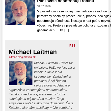
Páni sveta nepotrebujú rodinu
31.07.2026
V poslednom čase rodiny prechádzajú zásadnou tran
prirodzený sociálny proces, ale aj proces ideologick
nepotrebujú pôrodnosť. Nestoja o rast počtu obyvate
vôbec nie. Preto sa presadzuje politika znižovania 
generáciách. Elity [...]
RSS
Michael Laitman
laitman.blog.pravda.sk
Michael Laitman - Profesor
ontológie, PhD. vo filozofii a
kabale a MSc v bio-
kybernetike. Zakladateľ a
prezident Bnej Baruch
celosvetovej vzdelávacej
organizácie zaoberajúcou sa autentickou
Kabalou - vedou o spojení medzi ľuďmi
odhaľujúcou odpoveď na otázku „Čo je
zmyslom života" a ako toho dosiahnuť. Čo je
Kabala a ako vám prakticky môže pomôcť v