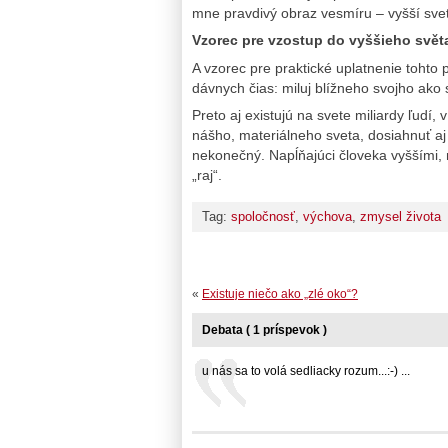
mne pravdivý obraz vesmíru – vyšší svet
Vzorec pre vzostup do vyššieho svět
A vzorec pre praktické uplatnenie tohto 
dávnych čias: miluj blížneho svojho ak
Preto aj existujú na svete miliardy ľudí,
nášho, materiálneho sveta, dosiahnuť aj
nekonečný. Napĺňajúci človeka vyššími, 
„raj“.
Tag:
spoločnosť
,
výchova
,
zmysel života
«
Existuje niečo ako „zlé oko“?
Debata ( 1 príspevok )
u nás sa to volá sedliacky rozum...:-) ...