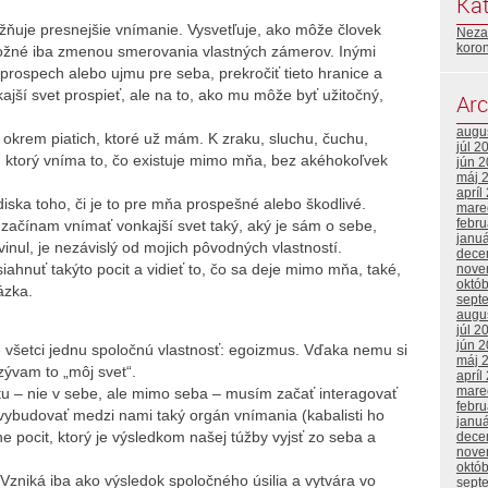
Kat
žňuje presnejšie vnímanie. Vysvetľuje, ako môže človek
Neza
koro
 možné iba zmenou smerovania vlastných zámerov. Inými
 prospech alebo ujmu pre seba, prekročiť tieto hranice a
jší svet prospieť, ale na to, ako mu môže byť užitočný,
Arc
augu
, okrem piatich, ktoré už mám. K zraku, sluchu, čuchu,
júl 2
, ktorý vníma to, čo existuje mimo mňa, bez akéhokoľvek
jún 
máj 
apríl
diska toho, či je to pre mňa prospešné alebo škodlivé.
mare
febr
 začínam vnímať vonkajší svet taký, aký je sám o sebe,
janu
vinul, je nezávislý od mojich pôvodných vlastností.
dece
ahnuť takýto pocit a vidieť to, čo sa deje mimo mňa, také,
nove
októ
ázka.
sept
augu
júl 2
jún 
všetci jednu spoločnú vlastnosť: egoizmus. Vďaka nemu si
máj 
zývam to „môj svet“.
apríl
mare
itu – nie v sebe, ale mimo seba – musím začať interagovať
febr
ybudovať medzi nami taký orgán vnímania (kabalisti ho
janu
ne pocit, ktorý je výsledkom našej túžby vyjsť zo seba a
dece
nove
októ
Vzniká iba ako výsledok spoločného úsilia a vytvára vo
sept