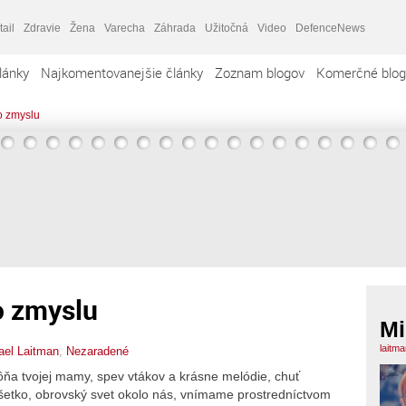
tail
Zdravie
Žena
Varecha
Záhrada
Užitočná
Video
DefenceNews
lánky
Najkomentovanejšie články
Zoznam blogov
Komerčné blog
o zmyslu
o zmyslu
Mi
laitm
ael Laitman
,
Nezaradené
ňa tvojej mamy, spev vtákov a krásne melódie, chuť
všetko, obrovský svet okolo nás, vnímame prostredníctvom