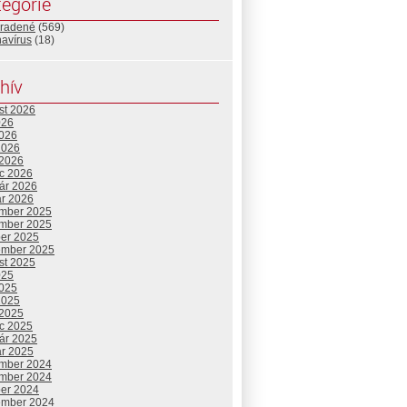
egórie
radené
(569)
navírus
(18)
hív
st 2026
026
2026
2026
 2026
c 2026
uár 2026
ár 2026
mber 2025
mber 2025
ber 2025
ember 2025
st 2025
025
2025
2025
 2025
c 2025
uár 2025
ár 2025
mber 2024
mber 2024
ber 2024
ember 2024