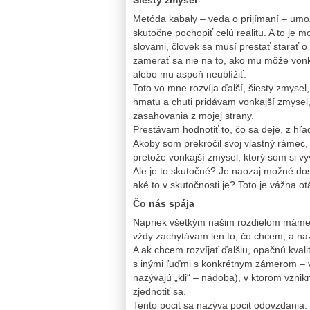
Metóda kabaly – veda o prijímaní – umo
skutočne pochopiť celú realitu. A to je
slovami, človek sa musí prestať starať o
zamerať sa nie na to, ako mu môže vonka
alebo mu aspoň neublížiť.
Toto vo mne rozvíja ďalší, šiesty zmysel
hmatu a chuti pridávam vonkajší zmysel
zasahovania z mojej strany.
Prestávam hodnotiť to, čo sa deje, z hľa
Akoby som prekročil svoj vlastný rámec,
pretože vonkajší zmysel, ktorý som si vy
Ale je to skutočné? Je naozaj možné dosi
aké to v skutočnosti je? Toto je vážna ot
Čo nás spája
Napriek všetkým našim rozdielom máme 
vždy zachytávam len to, čo chcem, a na
A ak chcem rozvíjať ďalšiu, opačnú kval
s inými ľuďmi s konkrétnym zámerom – v
nazývajú „kli“ – nádoba), v ktorom vznik
zjednotiť sa.
Tento pocit sa nazýva pocit odovzdania. 