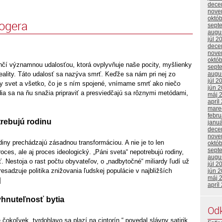
dece
nove
októ
logera
sept
augu
júl 2
dece
nove
októ
nčí významnou udalosťou, ktorá ovplyvňuje naše pocity, myšlienky
sept
eality. Táto udalosť sa nazýva smrť. Keďže sa nám pri nej zo
augu
júl 2
 svet a všetko, čo je s ním spojené, vnímame smrť ako niečo
jún 
dia sa na ňu snažia pripraviť a presviedčajú sa rôznymi metódami,
máj 
apríl
mare
febr
trebujú rodinu
janu
dece
nove
iny prechádzajú zásadnou transformáciou. A nie je to len
októ
sept
oces, ale aj proces ideologický. „Páni sveta“ nepotrebujú rodiny,
augu
. Nestoja o rast počtu obyvateľov, o „nadbytočné“ miliardy ľudí už
júl 2
resadzuje politika znižovania ľudskej populácie v najbližších
jún 
máj 
]
apríl
yhnuteľnosť bytia
Od
 čokoľvek, tvrdohlavo sa plazí na cintorín,“ povedal slávny satirik