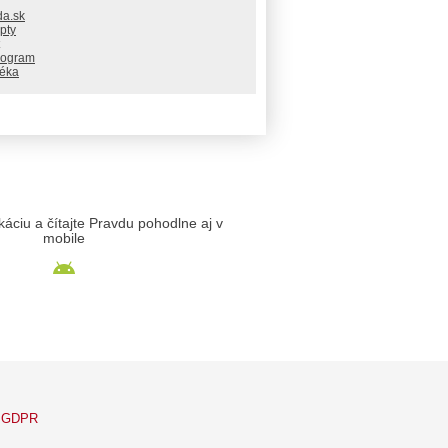
da.sk
pty
rogram
téka
likáciu a čítajte Pravdu pohodlne aj v
mobile
GDPR