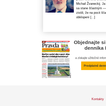
Michail Žvaneckij. Ja
sa stane šťastným — 
zistili, že na pocit 
obklopení [...]
Objednajte si
denníka 
a získajte užitočné inf
Predplatné denn
Kontakty