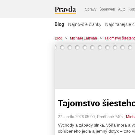
Správy
Športweb
Auto
Kok
Blog
Najnovšie články
Najčítanejšie č
Blog
>
Michael Laitman
>
Tajomstvo šiesteh
Tajomstvo šiesteh
27. apríla 2026 05:00
, Prečítané 740x,
Mich
Východy a západy slnka, vôňa mora a vô
obľúbeného jedla a jemný dotyk – toto 