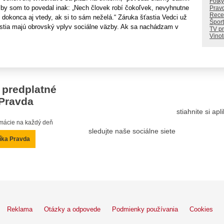
Fotky
 by som to povedal inak: „Nech človek robí čokoľvek, nevyhnutne
Prav
Rece
dokonca aj vtedy, ak si to sám neželá.“ Záruka šťastia Vedci už
Šport
šťastia majú obrovský vplyv sociálne väzby. Ak sa nachádzam v
TV p
Vino
 predplatné
Pravda
stiahnite si ap
ormácie na každý deň
sledujte naše sociálne siete
íka Pravda
Reklama
Otázky a odpovede
Podmienky používania
Cookies