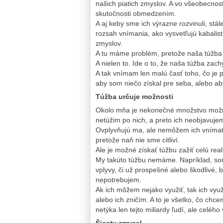
našich piatich zmyslov. A vo všeobecnos
skutočnosti obmedzením.
A aj keby sme ich výrazne rozvinuli, stál
rozsah vnímania, ako vysvetľujú kabalisti
zmyslov.
A tu máme problém, pretože naša túžba 
A nielen to. Ide o to, že naša túžba zac
A tak vnímam len malú časť toho, čo je 
aby som niečo získal pre seba, alebo ab
Túžba určuje možnosti
Okolo mňa je nekonečné množstvo možno
netúžim po nich, a preto ich neobjavujem
Ovplyvňujú ma, ale nemôžem ich vnímať
pretože naň nie sme citliví.
Ale je možné získať túžbu zažiť celú real
My takúto túžbu nemáme. Napríklad, som
vplyvy, či už prospešné alebo škodlivé,
nepotrebujem.
Ak ich môžem nejako využiť, tak ich využ
alebo ich zničím. A to je všetko, čo chce
netýka len tejto miliardy ľudí, ale celéh
Šiesty zmysel