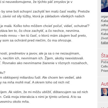
ti si neuvedomujeme, že týchto päť zmyslov je v
e by sme boli schopní zachytiť len malú časť reality. Pretože
, závisí od sily túžby, ktorá je základom všetkých našich
orga
Kaba
odha
je malá. Koľko toho môžem chcieť počuť, vidieť, ochutnať?
zmys
hytáva len to, čo chce zachytiť, a čo nechce, nevníma.
Kaba
predo mnou – len tú časť, o ktorú mám záujem buď preto,
živo
y som sa ochránil pred niečím, čo ma ohrozuje.
kaba
stí, predmetov a javov, ale ja sa o ne nezaujímam,
Šta
, necítim ich, nevnímam ich. Žijem, akoby neexistovali.
Poče
. Rovnako ako nevnímame žiarenie v rôznych rozsahoch,
Celk
Prie
itu?
 obklopený miliardou ľudí. Ale chcem len vedieť, aké
 by na mňa mohli mať. A okrem toho od nich nič
Aut
ijem. Ak vidím, že mi môžu ublížiť, dištancujem sa od nich
m. Celá moja interakcia s nimi je týmto určená. A to sa
o vesmíru okolo mňa.