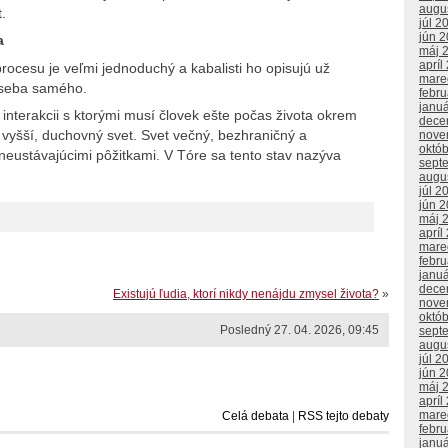
augu
.
júl 2
jún 
a
máj 
apríl
procesu je veľmi jednoduchý a kabalisti ho opisujú už
mare
o seba samého.
febr
janu
 v interakcii s ktorými musí človek ešte počas života okrem
dece
 vyšší, duchovný svet. Svet večný, bezhraničný a
nove
októ
neustávajúcimi pôžitkami. V Tóre sa tento stav nazýva
sept
augu
júl 2
jún 
máj 
apríl
mare
febr
janu
dece
Existujú ľudia, ktorí nikdy nenájdu zmysel života?
»
nove
októ
Posledný 27. 04. 2026, 09:45
sept
augu
júl 2
jún 
máj 
apríl
mare
Celá debata
|
RSS tejto debaty
febr
janu