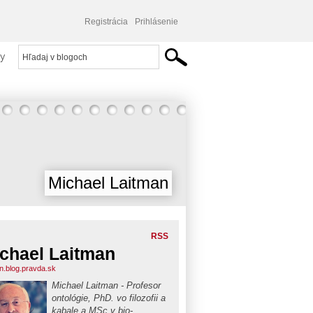
Registrácia
Prihlásenie
y
Michael Laitman
RSS
chael Laitman
an.blog.pravda.sk
Michael Laitman - Profesor
ontológie, PhD. vo filozofii a
kabale a MSc v bio-