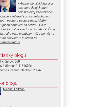
kybernetike. Zakladateľ a
prezident Bnej Baruch
celosvetovej vzdelávacej
nizácie zaoberajúcou sa autentickou
lou - vedou o spojení medzi ľuďmi
ľujúcou odpoveď na otázku „Čo je
lom života" a ako toho dosiahnuť. Čo je
la a ako vám prakticky môže pomôcť v
te sa dozviete v kurzoch na
cademy.eu/cz/
tistiky blogu
t článkov: 569
ová čítanosť: 1151670x
merná čítanosť článkov: 2024x
or blogu
Michael Laitman