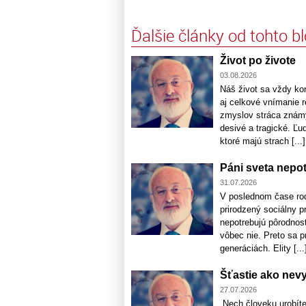
Ďalšie články od tohto b
Život po živote
03.08.2026
Náš život sa vždy ko
aj celkové vnímanie r
zmyslov stráca známy
desivé a tragické. Ľu
ktoré majú strach [...]
Páni sveta nepo
31.07.2026
V poslednom čase rod
prirodzený sociálny pr
nepotrebujú pôrodnosť
vôbec nie. Preto sa p
generáciách. Elity [...
Šťastie ako nev
27.07.2026
„Nech človeku urobíte