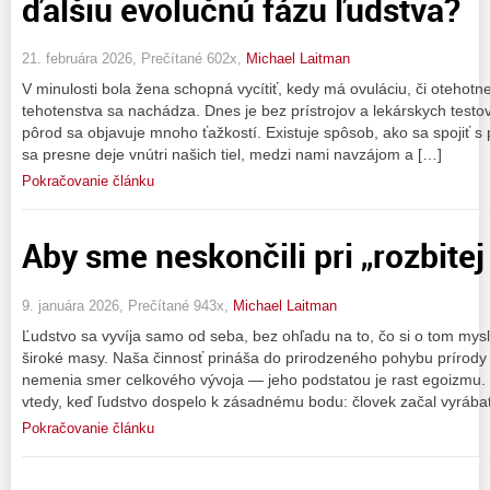
ďalšiu evolučnú fázu ľudstva?
21. februára 2026, Prečítané 602x,
Michael Laitman
V minulosti bola žena schopná vycítiť, kedy má ovuláciu, či otehotn
tehotenstva sa nachádza. Dnes je bez prístrojov a lekárskych testov
pôrod sa objavuje mnoho ťažkostí. Existuje spôsob, ako sa spojiť s p
sa presne deje vnútri našich tiel, medzi nami navzájom a […]
Pokračovanie článku
Aby sme neskončili pri „rozbitej
9. januára 2026, Prečítané 943x,
Michael Laitman
Ľudstvo sa vyvíja samo od seba, bez ohľadu na to, čo si o tom myslia 
široké masy. Naša činnosť prináša do prirodzeného pohybu prírody 
nemenia smer celkového vývoja — jeho podstatou je rast egoizmu. 
vtedy, keď ľudstvo dospelo k zásadnému bodu: človek začal vyrába
Pokračovanie článku