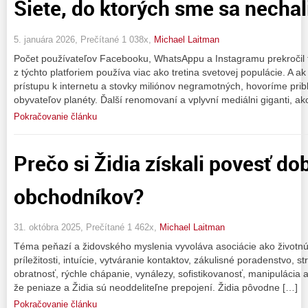
Siete, do ktorých sme sa nechali
5. januára 2026, Prečítané 1 038x,
Michael Laitman
Počet používateľov Facebooku, WhatsAppu a Instagramu prekročil t
z týchto platforiem používa viac ako tretina svetovej populácie. A ak
prístupu k internetu a stovky miliónov negramotných, hovoríme pribli
obyvateľov planéty. Ďalší renomovaní a vplyvní mediálni giganti, ak
Pokračovanie článku
Prečo si Židia získali povesť do
obchodníkov?
31. októbra 2025, Prečítané 1 462x,
Michael Laitman
Téma peňazí a židovského myslenia vyvoláva asociácie ako životn
príležitosti, intuície, vytváranie kontaktov, zákulisné poradenstvo, s
obratnosť, rýchle chápanie, vynálezy, sofistikovanosť, manipulácia a 
že peniaze a Židia sú neoddeliteľne prepojení. Židia pôvodne […]
Pokračovanie článku