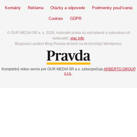
Kontakty
Reklama
Otázky a odpovede
Podmienky používania
Cookies
GDPR
© OUR MEDIA SR a. s. 2026. Autorské práva sú vyhradené a vykonáva ich
vydavateľ,
viac info
.
Blogovací systém Blog.Pravda.sk beží na technológií Wordpress.
Kompletný video servis pre OUR MEDIA SR a.s. zabezpečuje
ARBERTO GROUP
s.r.o.
.