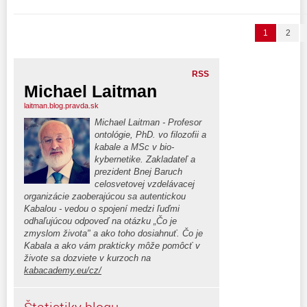
1
2
RSS
Michael Laitman
laitman.blog.pravda.sk
Michael Laitman - Profesor
ontológie, PhD. vo filozofii a
kabale a MSc v bio-
kybernetike. Zakladateľ a
prezident Bnej Baruch
celosvetovej vzdelávacej
organizácie zaoberajúcou sa autentickou
Kabalou - vedou o spojení medzi ľuďmi
odhaľujúcou odpoveď na otázku „Čo je
zmyslom života" a ako toho dosiahnuť. Čo je
Kabala a ako vám prakticky môže pomôcť v
živote sa dozviete v kurzoch na
kabacademy.eu/cz/