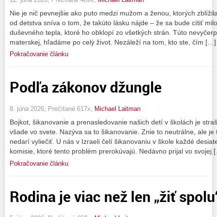
Nie je nič pevnejšie ako puto medzi mužom a ženou, ktorých zblížila
od detstva sníva o tom, že takúto lásku nájde – že sa bude cítiť mi
duševného tepla, ktoré ho obklopí zo všetkých strán. Túto nevyčer
materskej, hľadáme po celý život. Nezáleží na tom, kto ste, čím […]
Pokračovanie článku
Podľa zákonov džungle
8. júna 2026, Prečítané 617x,
Michael Laitman
Bojkot, šikanovanie a prenasledovanie našich detí v školách je strašn
všade vo svete. Nazýva sa to šikanovanie. Znie to neutrálne, ale je
nedarí vyliečiť. U nás v Izraeli čelí šikanovaniu v škole každé desia
komisie, ktoré tento problém prerokúvajú. Nedávno prijal vo svojej 
Pokračovanie článku
Rodina je viac než len „žiť spolu