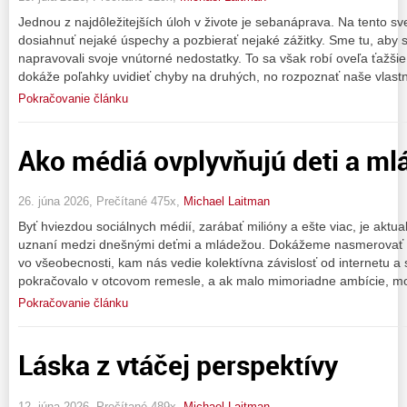
Jednou z najdôležitejších úloh v živote je sebanáprava. Na tento s
dosiahnuť nejaké úspechy a pozbierať nejaké zážitky. Sme tu, aby 
napravovali svoje vnútorné nedostatky. To sa však robí oveľa ťažšie
dokáže poľahky uvidieť chyby na druhých, no rozpoznať naše vlast
Pokračovanie článku
Ako médiá ovplyvňujú deti a ml
26. júna 2026, Prečítané 475x,
Michael Laitman
Byť hviezdou sociálnych médií, zarábať milióny a ešte viac, je aktu
uznaní medzi dnešnými deťmi a mládežou. Dokážeme nasmerovať i
vo všeobecnosti, kam nás vedie kolektívna závislosť od internetu a s
pokračovalo v otcovom remesle, a ak malo mimoriadne ambície, m
Pokračovanie článku
Láska z vtáčej perspektívy
12. júna 2026, Prečítané 489x,
Michael Laitman