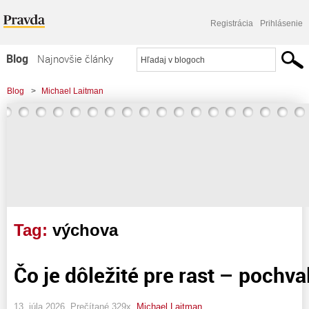
Registrácia
Prihlásenie
Blog
Najnovšie články
Najčítanejšie články
Blog
>
Michael Laitman
Najkomentovanejšie články
Zoznam blogov
Komerčné blogy
Tag:
výchova
Čo je dôležité pre rast – pochva
13. júla 2026, Prečítané 329x,
Michael Laitman