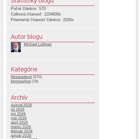
Štatistiky blogu
Počet článkov: 570
Celková čítanosť: 1154600x
Priemerná čítanosť článkov: 2026x
Autor blogu
Michael Laitman
Kategórie
Nezaradené
(570)
koronavírus
(18)
Archív
august 2026
júl 2026
jún 2026
máj 2026
apríl 2026
marec 2026
február 2026
január 2026