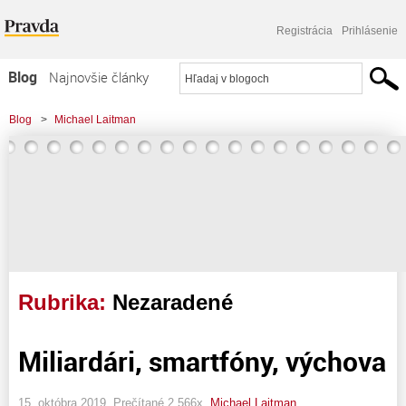
Registrácia
Prihlásenie
Blog
Najnovšie články
Najčítanejšie články
Blog
>
Michael Laitman
Najkomentovanejšie články
Zoznam blogov
Komerčné blogy
Rubrika:
Nezaradené
Miliardári, smartfóny, výchova
15. októbra 2019, Prečítané 2 566x,
Michael Laitman