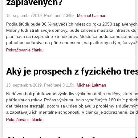
zaplavených?
18. septembra 2019, Prečítané 2 349x,
Michael Laitman
Podľa štúdií bude 90 % najväčších miest do roku 2050 zaplavených
Milióny ľudí stratí svoje domovy, bude zničená mestská infraštruktú
planinách sa rozprestrie 75 hektárov. Mesto sa bude samostatne 
poľnohospodárstva na pôde nanesenej na platformy a tým, čo využi
Pokračovanie článku
Aký je prospech z fyzického tres
13. septembra 2019, Prečítané 3 115x,
Michael Laitman
Nedávno boli publikované výsledky výskumu detí a rodičov, ktorý b
päťdesiatich rokov. Počas výskumu bolo vypočutých 160 tisíc príbeh
deti telesne trestajú, potom sa u detí objavujú problémy s duševný
a zaostávajú ich mentálne schopnosti. V článku je zdôraznené, že 
Pokračovanie článku