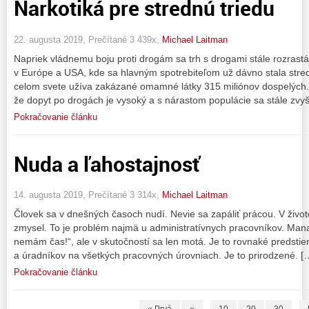
Narkotiká pre strednú triedu
22. augusta 2019, Prečítané 3 439x,
Michael Laitman
Napriek vládnemu boju proti drogám sa trh s drogami stále rozrastá.
v Európe a USA, kde sa hlavným spotrebiteľom už dávno stala str
celom svete užíva zakázané omamné látky 315 miliónov dospelých.
že dopyt po drogách je vysoký a s nárastom populácie sa stále zvy
Pokračovanie článku
Nuda a ľahostajnosť
14. augusta 2019, Prečítané 3 314x,
Michael Laitman
Človek sa v dnešných časoch nudí. Nevie sa zapáliť prácou. V živo
zmysel. To je problém najmä u administratívnych pracovníkov. Mana
nemám čas!“, ale v skutočností sa len motá. Je to rovnaké predsti
a úradníkov na všetkých pracovných úrovniach. Je to prirodzené. [
Pokračovanie článku