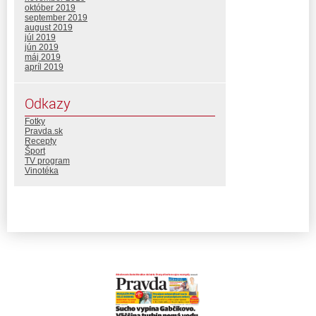
október 2019
september 2019
august 2019
júl 2019
jún 2019
máj 2019
apríl 2019
Odkazy
Fotky
Pravda.sk
Recepty
Šport
TV program
Vinotéka