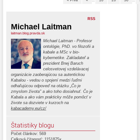
« Prvá
«
...
10
20
30
...
RSS
Michael Laitman
laitman.blog.pravda.sk
Michael Laitman - Profesor
ontológie, PhD. vo filozofii a
kabale a MSc v bio-
kybernetike. Zakladateľ a
prezident Bnej Baruch
celosvetovej vzdelávacej
organizácie zaoberajúcou sa autentickou
Kabalou - vedou o spojení medzi ľuďmi
odhaľujúcou odpoveď na otázku „Čo je
zmyslom života" a ako toho dosiahnuť. Čo je
Kabala a ako vám prakticky môže pomôcť v
živote sa dozviete v kurzoch na
kabacademy.eu/cz/
Štatistiky blogu
Počet článkov: 569
Celková čítanosť: 1151875x