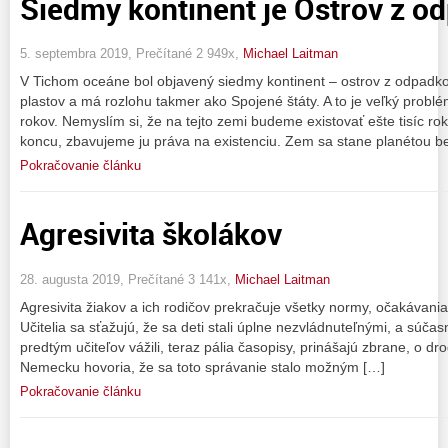
Siedmy kontinent je Ostrov z o
5. septembra 2019, Prečítané 2 949x,
Michael Laitman
V Tichom oceáne bol objavený siedmy kontinent – ostrov z odpadkov
plastov a má rozlohu takmer ako Spojené štáty. A to je veľký problém,
rokov. Nemyslím si, že na tejto zemi budeme existovať ešte tisíc rok
koncu, zbavujeme ju práva na existenciu. Zem sa stane planétou be
Pokračovanie článku
Agresivita školákov
28. augusta 2019, Prečítané 3 141x,
Michael Laitman
Agresivita žiakov a ich rodičov prekračuje všetky normy, očakávania 
Učitelia sa sťažujú, že sa deti stali úplne nezvládnuteľnými, a súčasne
predtým učiteľov vážili, teraz pália časopisy, prinášajú zbrane, o dr
Nemecku hovoria, že sa toto správanie stalo možným […]
Pokračovanie článku