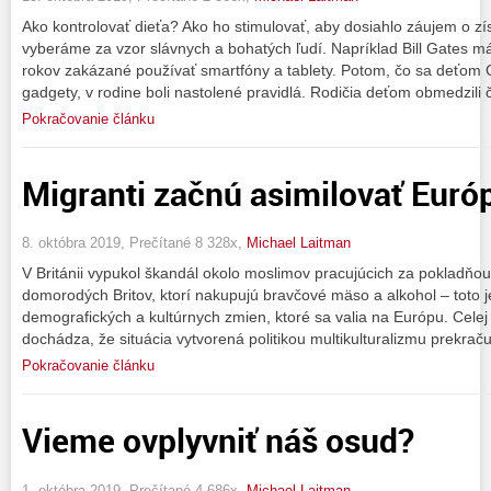
Ako kontrolovať dieťa? Ako ho stimulovať, aby dosiahlo záujem o zí
vyberáme za vzor slávnych a bohatých ľudí. Napríklad Bill Gates má 
rokov zakázané používať smartfóny a tablety. Potom, čo sa deťom G
gadgety, v rodine boli nastolené pravidlá. Rodičia deťom obmedzili 
Pokračovanie článku
Migranti začnú asimilovať Euró
8. októbra 2019, Prečítané 8 328x,
Michael Laitman
V Británii vypukol škandál okolo moslimov pracujúcich za pokladňou,
domorodých Britov, ktorí nakupujú bravčové mäso a alkohol – toto 
demografických a kultúrnych zmien, ktoré sa valia na Európu. Celej
dochádza, že situácia vytvorená politikou multikulturalizmu prekra
Pokračovanie článku
Vieme ovplyvniť náš osud?
1. októbra 2019, Prečítané 4 686x,
Michael Laitman