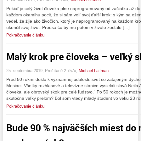
Pokiaľ je celý život človeka plne naprogramovaný od začiatku až d
každom okamihu pocit, že si sám volí svoj ďalší krok: s kým sa oženi
vedel, že žije ako živočích, ktorý je naprogramovaný na každom kr
ukončil svoj život. Predsa čo by mu potom v živote zostalo […]
Pokračovanie článku
Malý krok pre človeka – veľký s
25. septembra 2019, Prečítané 2 757x,
Michael Laitman
Pred 50 rokmi došlo k významnej udalosti: svet so zatajeným dycho
Mesiaci. Všetky rozhlasové a televízne stanice vysielali slová Neila
človeka, ale obrovský skok pre celé ľudstvo.“ Po 50 rokoch je možné
skutočne veľký prelom? Bol som vtedy mladý študent vo veku 23 ro
Pokračovanie článku
Bude 90 % najväčších miest do 