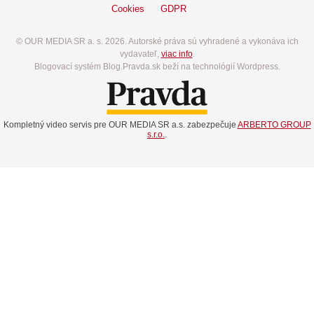
Cookies
GDPR
© OUR MEDIA SR a. s. 2026. Autorské práva sú vyhradené a vykonáva ich
vydavateľ,
viac info
.
Blogovací systém Blog.Pravda.sk beží na technológií Wordpress.
Kompletný video servis pre OUR MEDIA SR a.s. zabezpečuje
ARBERTO GROUP
s.r.o.
.