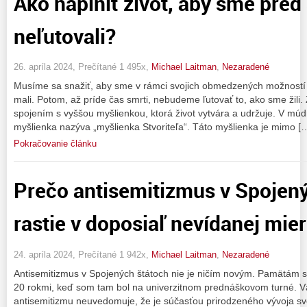
Ako naplniť život, aby sme pred
neľutovali?
26. apríla 2024, Prečítané 1 495x,
Michael Laitman
,
Nezaradené
Musíme sa snažiť, aby sme v rámci svojich obmedzených možností ži
mali. Potom, až príde čas smrti, nebudeme ľutovať to, ako sme žili.
spojením s vyššou myšlienkou, ktorá život vytvára a udržuje. V múd
myšlienka nazýva „myšlienka Stvoriteľa“. Táto myšlienka je mimo [
Pokračovanie článku
Prečo antisemitizmus v Spojen
rastie v doposiaľ nevídanej mie
24. apríla 2024, Prečítané 1 942x,
Michael Laitman
,
Nezaradené
Antisemitizmus v Spojených štátoch nie je ničím novým. Pamätám s
20 rokmi, keď som tam bol na univerzitnom prednáškovom turné. Väč
antisemitizmu neuvedomuje, že je súčasťou prirodzeného vývoja sv