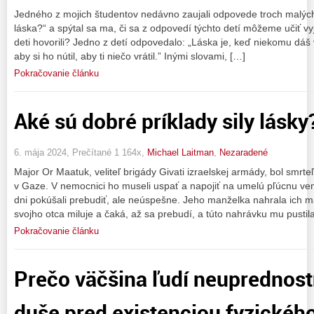
Jedného z mojich študentov nedávno zaujali odpovede troch malých 
láska?“ a spýtal sa ma, či sa z odpovedí týchto detí môžeme učiť vy
deti hovorili? Jedno z detí odpovedalo: „Láska je, keď niekomu dáš 
aby si ho nútil, aby ti niečo vrátil.” Inými slovami, […]
Pokračovanie článku
Aké sú dobré príklady sily lásky
6. mája 2024, Prečítané 1 164x,
Michael Laitman
,
Nezaradené
Major Or Maatuk, veliteľ brigády Givati izraelskej armády, bol smrt
v Gaze. V nemocnici ho museli uspať a napojiť na umelú pľúcnu venti
dni pokúšali prebudiť, ale neúspešne. Jeho manželka nahrala ich ma
svojho otca miluje a čaká, až sa prebudí, a túto nahrávku mu pustil
Pokračovanie článku
Prečo väčšina ľudí neuprednost
duše pred existenciou fyzického