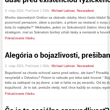
4. mája 2024, Prečítané 1 538x,
Michael Laitman
,
Nezaradené
Mnoho starovekých Grékov sa obávalo otázky, ktorú často kládol S
pozornosť peniazom, sláve a poctám, a pritom sa nestarať o svoju 
bola čo najlepšie?“ Alkibiades, jeden zo Sokratových žiakov, ktorý b
stratégom, mal so Sokratom búrlivý vzťah lásky a nenávisti a hovori
Pokračovanie článku
Alegória o bojazlivosti, prešiba
2. mája 2024, Prečítané 1 064x,
Michael Laitman
,
Nezaradené
Bojazlivosť sa chcela schovať sama pred sebou, ale kam? Poradila 
nevyriešiš s Odvahou? Potom to nebude pre teba také hrozné.“ Boja
bála sa zaklopať na jej dvere, a tak si ľahla na jej verandu. Od tej
bojazlivosť. Je to tak, pretože vtedy, keď chce každý so svojou ego
Pokračovanie článku