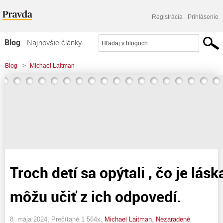
Registrácia
Prihlásenie
Blog
Najnovšie články
Najčítanejšie články
Blog
>
Michael Laitman
Najkomentovanejšie články
Zoznam blogov
Komerčné blogy
Troch detí sa opýtali , čo je lásk
môžu učiť z ich odpovedí.
8. mája 2024, Prečítané 1 564x,
Michael Laitman
,
Nezaradené