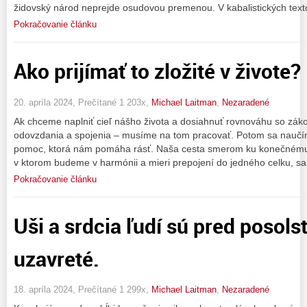
židovský národ neprejde osudovou premenou. V kabalistických texto
Pokračovanie článku
Ako prijímať to zložité v živote?
20. apríla 2024, Prečítané 1 203x,
Michael Laitman
,
Nezaradené
Ak chceme naplniť cieľ nášho života a dosiahnuť rovnováhu so záko
odovzdania a spojenia – musíme na tom pracovať. Potom sa naučím
pomoc, ktorá nám pomáha rásť. Naša cesta smerom ku konečnému 
v ktorom budeme v harmónii a mieri prepojení do jedného celku, s
Pokračovanie článku
Uši a srdcia ľudí sú pred posol
uzavreté.
18. apríla 2024, Prečítané 1 299x,
Michael Laitman
,
Nezaradené