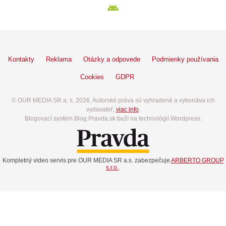
Kontakty
Reklama
Otázky a odpovede
Podmienky používania
Cookies
GDPR
© OUR MEDIA SR a. s. 2026. Autorské práva sú vyhradené a vykonáva ich
vydavateľ,
viac info
.
Blogovací systém Blog.Pravda.sk beží na technológií Wordpress.
Kompletný video servis pre OUR MEDIA SR a.s. zabezpečuje
ARBERTO GROUP
s.r.o.
.