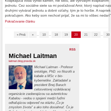
Kvapkajúca voda vyhĺbi kameň, nie silou, ale vytrvalým kvapkaním: 
jednotu. Cez sociálne siete sa mi posťažoval Amir, ktorý napísal na
druhými vytvárať jednotu a dobré vzťahy, tým je to horšie. A naprie
pokračujem. Ako keby som nechcel prijať, že sa mi to vôbec nedarí”
Pokračovanie článku
« Prvá
«
...
10
...
18
19
20
21
22
...
30
RSS
Michael Laitman
laitman.blog.pravda.sk
Michael Laitman - Profesor
ontológie, PhD. vo filozofii a
kabale a MSc v bio-
kybernetike. Zakladateľ a
prezident Bnej Baruch
celosvetovej vzdelávacej
organizácie zaoberajúcou sa autentickou
Kabalou - vedou o spojení medzi ľuďmi
odhaľujúcou odpoveď na otázku „Čo je
zmyslom života" a ako toho dosiahnuť. Čo je