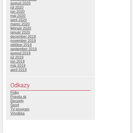
august 2020
júl 2020
jún 2020
máj 2020
apríl 2020
marec 2020
február 2020
január 2020
december 2019
november 2019
október 2019
september 2019
august 2019
júl 2019
jún 2019
máj 2019
apríl 2019
Odkazy
Fotky
Pravda.sk
Recepty
Šport
TV program
Vinotéka