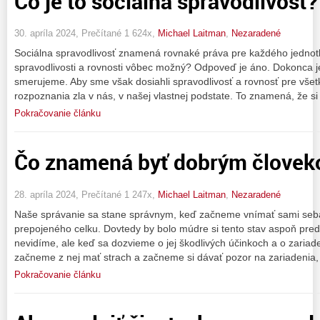
Čo je to sociálna spravodlivosť?
30. apríla 2024, Prečítané 1 624x,
Michael Laitman
,
Nezaradené
Sociálna spravodlivosť znamená rovnaké práva pre každého jednotli
spravodlivosti a rovnosti vôbec možný? Odpoveď je áno. Dokonca je
smerujeme. Aby sme však dosiahli spravodlivosť a rovnosť pre všet
rozpoznania zla v nás, v našej vlastnej podstate. To znamená, že 
Pokračovanie článku
Čo znamená byť dobrým člove
28. apríla 2024, Prečítané 1 247x,
Michael Laitman
,
Nezaradené
Naše správanie sa stane správnym, keď začneme vnímať sami seb
prepojeného celku. Dovtedy by bolo múdre si tento stav aspoň pred
nevidíme, ale keď sa dozvieme o jej škodlivých účinkoch a o zariade
začneme z nej mať strach a začneme si dávať pozor na zariadenia, 
Pokračovanie článku