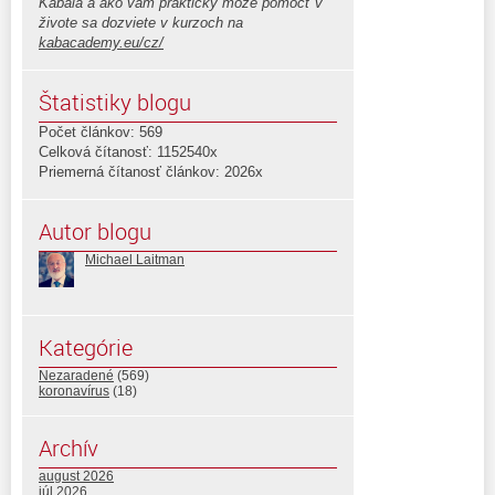
Kabala a ako vám prakticky môže pomôcť v
živote sa dozviete v kurzoch na
kabacademy.eu/cz/
Štatistiky blogu
Počet článkov: 569
Celková čítanosť: 1152540x
Priemerná čítanosť článkov: 2026x
Autor blogu
Michael Laitman
Kategórie
Nezaradené
(569)
koronavírus
(18)
Archív
august 2026
júl 2026