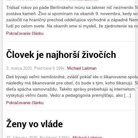
Tridsať rokov po páde Berlínskeho múru sa takmer nič nezmenilo.Teh
zostáva kameň. Živo si spomínam na okamih 9. novembra, kedy som 
zaútočili na hraničný prechod oddeľujúce východné a západné Nemec
ľudí po celom svete. Na okamih sme si mysleli, že zjednotenie sa ro
Pokračovanie článku
Človek je najhorší živočích
3. marca 2020, Prečítané 6 199x,
Michael Laitman
Deti bývajú veľmi nemilosrdné, zvlášť pokiaľ ide o šikanovanie spo
následky má šikanovanie pre obeť, čo bude s tým, koho šikanujú. S
dieťa spácha samovraždu. Takéto správy prebiehajú aj internetom. 
vyskytujú veľmi často. Vedci a pedagógovia premýšľajú, ako […]
Pokračovanie článku
Ženy vo vláde
27. februára 2020, Prečítané 3 656x,
Michael Laitman