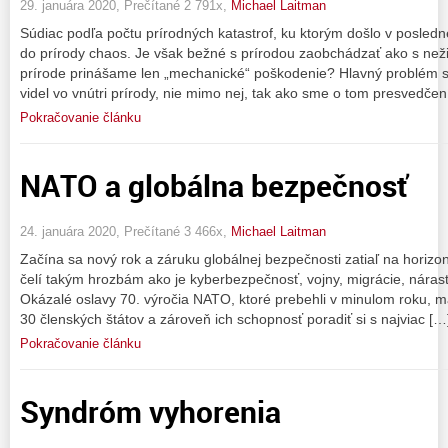
29. januára 2020, Prečítané 2 791x,
Michael Laitman
Súdiac podľa počtu prírodných katastrof, ku ktorým došlo v posledn
do prírody chaos. Je však bežné s prírodou zaobchádzať ako s než
prírode prinášame len „mechanické“ poškodenie? Hlavný problém 
videl vo vnútri prírody, nie mimo nej, tak ako sme o tom presvedčen
Pokračovanie článku
NATO a globálna bezpečnosť
24. januára 2020, Prečítané 3 466x,
Michael Laitman
Začína sa nový rok a záruku globálnej bezpečnosti zatiaľ na horizo
čelí takým hrozbám ako je kyberbezpečnosť, vojny, migrácie, nárast
Okázalé oslavy 70. výročia NATO, ktoré prebehli v minulom roku, m
30 členských štátov a zároveň ich schopnosť poradiť si s najviac […
Pokračovanie článku
Syndróm vyhorenia