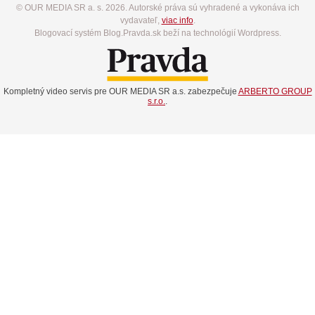
© OUR MEDIA SR a. s. 2026. Autorské práva sú vyhradené a vykonáva ich
vydavateľ,
viac info
.
Blogovací systém Blog.Pravda.sk beží na technológií Wordpress.
Kompletný video servis pre OUR MEDIA SR a.s. zabezpečuje
ARBERTO GROUP
s.r.o.
.