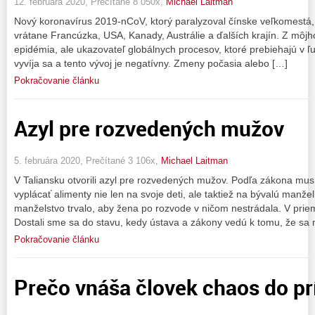
12. februára 2020, Prečítané 8 050x,
Michael Laitman
Nový koronavírus 2019-nCoV, ktorý paralyzoval čínske veľkomestá, u
vrátane Francúzka, USA, Kanady, Austrálie a ďalších krajín. Z môjho
epidémia, ale ukazovateľ globálnych procesov, ktoré prebiehajú v ľud
vyvíja sa a tento vývoj je negatívny. Zmeny počasia alebo […]
Pokračovanie článku
Azyl pre rozvedených mužov
5. februára 2020, Prečítané 3 106x,
Michael Laitman
V Taliansku otvorili azyl pre rozvedených mužov. Podľa zákona mu
vyplácať alimenty nie len na svoje deti, ale taktiež na bývalú manže
manželstvo trvalo, aby žena po rozvode v ničom nestrádala. V prie
Dostali sme sa do stavu, kedy ústava a zákony vedú k tomu, že s
Pokračovanie článku
Prečo vnáša človek chaos do pr