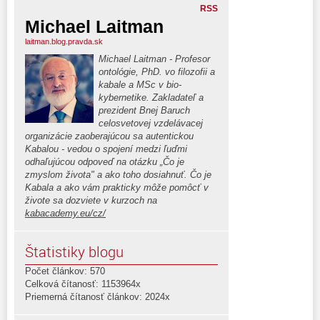
RSS
Michael Laitman
laitman.blog.pravda.sk
Michael Laitman - Profesor
ontológie, PhD. vo filozofii a
kabale a MSc v bio-
kybernetike. Zakladateľ a
prezident Bnej Baruch
celosvetovej vzdelávacej
organizácie zaoberajúcou sa autentickou
Kabalou - vedou o spojení medzi ľuďmi
odhaľujúcou odpoveď na otázku „Čo je
zmyslom života" a ako toho dosiahnuť. Čo je
Kabala a ako vám prakticky môže pomôcť v
živote sa dozviete v kurzoch na
kabacademy.eu/cz/
Štatistiky blogu
Počet článkov: 570
Celková čítanosť: 1153964x
Priemerná čítanosť článkov: 2024x