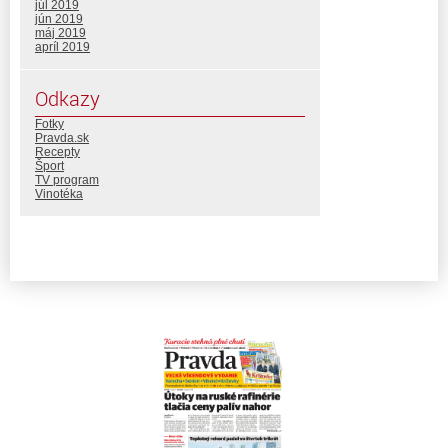
júl 2019
jún 2019
máj 2019
apríl 2019
Odkazy
Fotky
Pravda.sk
Recepty
Šport
TV program
Vinotéka