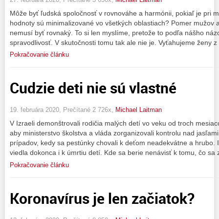
Môže byť ľudská spoločnosť v rovnováhe a harmónii, pokiaľ je pri mo
hodnoty sú minimalizované vo všetkých oblastiach? Pomer mužov a ž
nemusí byť rovnaký. To si len myslíme, pretože to podľa nášho náz
spravodlivosť. V skutočnosti tomu tak ale nie je. Vyťahujeme ženy z 
Pokračovanie článku
Cudzie deti nie sú vlastné
19. februára 2020, Prečítané 2 726x,
Michael Laitman
V Izraeli demonštrovali rodičia malých detí vo veku od troch mesia
aby ministerstvo školstva a vláda zorganizovali kontrolu nad jasľam
prípadov, kedy sa pestúnky chovali k deťom neadekvátne a hrubo. I
viedla dokonca i k úmrtiu detí. Kde sa berie nenávisť k tomu, čo sa 
Pokračovanie článku
Koronavírus je len začiatok?