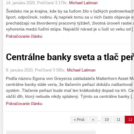
14. januára 2020, Prečítané 3 179x,
Michael Laitman
Švédsko nie je krajina, kde by sa ľuďom žilo v ťažkých podmienkach
šport, odpočinok, rodinu. Aj napriek tomu sa u nich často objavuje
prechádzajú na štvordenný pracovný týždeň, životná úroveň rastie a
vyhorenia medzi ľuďmi stúpa. Najväčší nárast je u ľudí vo veku od 
Pokračovanie článku
Centrálne banky sveta a tlač pe
9. januára 2020, Prečítané 3 595x,
Michael Laitman
Podľa názoru Egona von Greyerza zakladateľa Matterhorn Asset M
centrálne banky stále veria, že tlačením peňazí dokážu naštartovať
systém. Tlačenie peňazí bude mať len krátkodobý dopad na trh. Cen
väčší dlh, ktorý nebude nikdy splatený. Týmto sa centrálne banky [
Pokračovanie článku
« Prvá
«
...
10
11
12