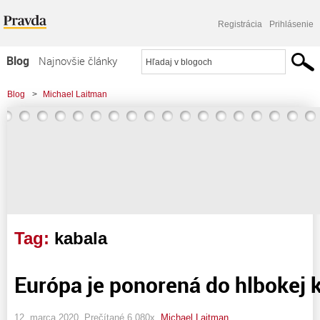
Registrácia
Prihlásenie
Blog
Najnovšie články
Najčítanejšie články
Blog
>
Michael Laitman
Najkomentovanejšie články
Zoznam blogov
Komerčné blogy
Tag:
kabala
Európa je ponorená do hlbokej k
12. marca 2020, Prečítané 6 080x,
Michael Laitman