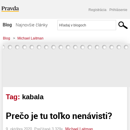
Registrácia
Prihlásenie
Blog
Najnovšie články
Najčítanejšie články
Blog
>
Michael Laitman
Najkomentovanejšie články
Zoznam blogov
Komerčné blogy
Tag:
kabala
Prečo je tu toľko nenávisti?
9. októbra 2020, Prečítané 3 329x,
Michael Laitman