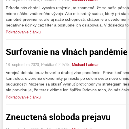
Príroda nás chráni, vytvára utajenie, to znamená, že sa naše pôsob
miere nášho vnútorného vývoja. Ako milosrdný sudca, ktorý pri stan
samotné previnenie, ale aj naše schopnosti, chápanie a uvedomeni
negatívne účinky cez filter a postupne ich oslabovala. V dôsledku t
Pokračovanie článku
Surfovanie na vlnách pandémie
18. septembra 2020, Prečítané 2 973x,
Michael Laitman
Verejná debata teraz hovorí o druhej vlne pandémie. Práve keď sme
kontrolou, otvorenie ekonomiky prinieslo po celom svete nové ohni
budúcnosť? Môžeme sa skúsiť vyhnúť protichodným stratégiám rieš
ale pravdou je, že teraz vidíme len špičku ľadovca toho, čo nás čak
Pokračovanie článku
Zneuctená sloboda prejavu