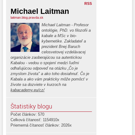
RSS
Michael Laitman
laitman.blog.pravda.sk
Michael Laitman - Profesor
ontológie, PhD. vo filozofii a
kabale a MSc v bio-
kybernetike. Zakladateľ a
prezident Bnej Baruch
celosvetovej vzdelávacej
organizácie zaoberajúcou sa autentickou
Kabalou - vedou o spojení medzi ľuďmi
odhaľujúcou odpoveď na otázku „Čo je
zmyslom života" a ako toho dosiahnuť. Čo je
Kabala a ako vám prakticky môže pomôcť v
živote sa dozviete v kurzoch na
kabacademy.eu/cz/
Štatistiky blogu
Počet článkov: 570
Celková čítanosť: 1154910x
Priemerná čítanosť článkov: 2026x