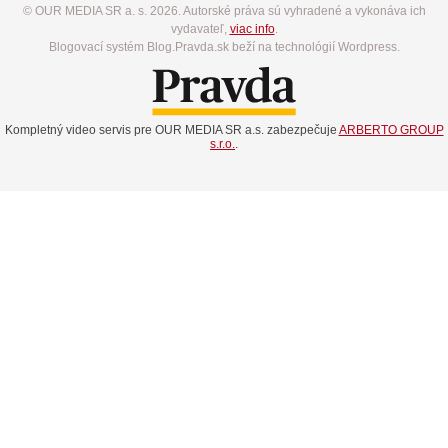
© OUR MEDIA SR a. s. 2026. Autorské práva sú vyhradené a vykonáva ich
vydavateľ,
viac info
.
Blogovací systém Blog.Pravda.sk beží na technológií Wordpress.
Kompletný video servis pre OUR MEDIA SR a.s. zabezpečuje
ARBERTO GROUP
s.r.o.
.