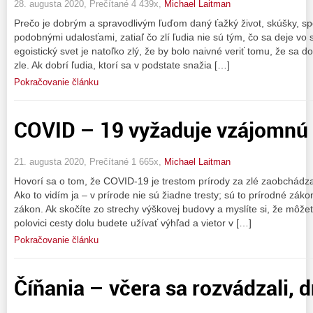
28. augusta 2020, Prečítané 4 439x,
Michael Laitman
Prečo je dobrým a spravodlivým ľuďom daný ťažký život, skúšky, s
podobnými udalosťami, zatiaľ čo zlí ľudia nie sú tým, čo sa deje vo
egoistický svet je natoľko zlý, že by bolo naivné veriť tomu, že sa d
zle. Ak dobrí ľudia, ktorí sa v podstate snažia […]
Pokračovanie článku
COVID – 19 vyžaduje vzájomnú
21. augusta 2020, Prečítané 1 665x,
Michael Laitman
Hovorí sa o tom, že COVID-19 je trestom prírody za zlé zaobchádz
Ako to vidím ja – v prírode nie sú žiadne tresty; sú to prírodné záko
zákon. Ak skočíte zo strechy výškovej budovy a myslíte si, že môžete 
polovici cesty dolu budete užívať výhľad a vietor v […]
Pokračovanie článku
Číňania – včera sa rozvádzali, 