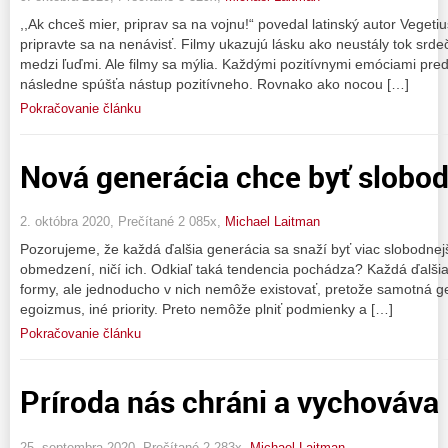
,,Ak chceš mier, priprav sa na vojnu!“ povedal latinský autor Vegeti
pripravte sa na nenávisť. Filmy ukazujú lásku ako neustály tok srdečn
medzi ľuďmi. Ale filmy sa mýlia. Každými pozitívnymi emóciami pr
následne spúšťa nástup pozitívneho. Rovnako ako nocou […]
Pokračovanie článku
Nová generácia chce byť slobod
2. októbra 2020, Prečítané 2 085x,
Michael Laitman
Pozorujeme, že každá ďalšia generácia sa snaží byť viac slobodnej
obmedzení, ničí ich. Odkiaľ taká tendencia pochádza? Každá ďalšia
formy, ale jednoducho v nich nemôže existovať, pretože samotná gen
egoizmus, iné priority. Preto nemôže plniť podmienky a […]
Pokračovanie článku
Príroda nás chráni a vychováva
25. septembra 2020, Prečítané 2 283x,
Michael Laitman