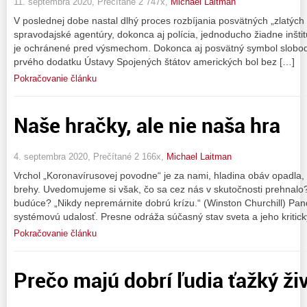
11. septembra 2020, Prečítané 2 747x,
Michael Laitman
V poslednej dobe nastal dlhý proces rozbíjania posvätných „zlatých pra
spravodajské agentúry, dokonca aj polícia, jednoducho žiadne inštit
je ochránené pred výsmechom. Dokonca aj posvätný symbol slobod
prvého dodatku Ústavy Spojených štátov amerických bol bez […]
Pokračovanie článku
Naše hračky, ale nie naša hra
4. septembra 2020, Prečítané 2 166x,
Michael Laitman
Vrchol „Koronavírusovej povodne“ je za nami, hladina obáv opadla,
brehy. Uvedomujeme si však, čo sa cez nás v skutočnosti prehnalo? 
budúce? „Nikdy nepremárnite dobrú krízu.“ (Winston Churchill) P
systémovú udalosť. Presne odráža súčasný stav sveta a jeho kritick
Pokračovanie článku
Prečo majú dobrí ľudia ťažký ži