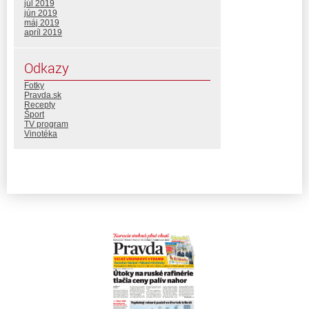
júl 2019
jún 2019
máj 2019
apríl 2019
Odkazy
Fotky
Pravda.sk
Recepty
Šport
TV program
Vinotéka