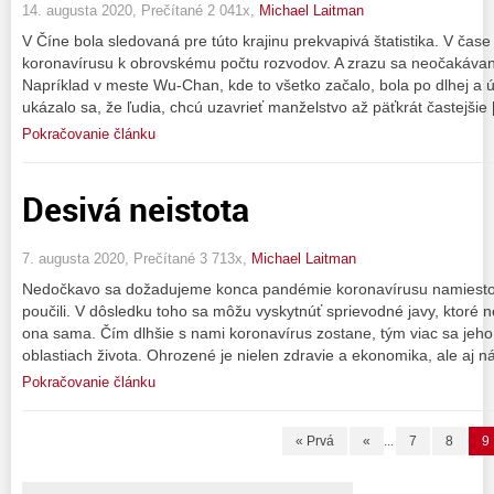
14. augusta 2020, Prečítané 2 041x,
Michael Laitman
V Číne bola sledovaná pre túto krajinu prekvapivá štatistika. V čase
koronavírusu k obrovskému počtu rozvodov. A zrazu sa neočakávane o
Napríklad v meste Wu-Chan, kde to všetko začalo, bola po dlhej a úp
ukázalo sa, že ľudia, chcú uzavrieť manželstvo až päťkrát častejšie
Pokračovanie článku
Desivá neistota
7. augusta 2020, Prečítané 3 713x,
Michael Laitman
Nedočkavo sa dožadujeme konca pandémie koronavírusu namiesto t
poučili. V dôsledku toho sa môžu vyskytnúť sprievodné javy, ktoré
ona sama. Čím dlhšie s nami koronavírus zostane, tým viac sa jeho
oblastiach života. Ohrozené je nielen zdravie a ekonomika, ale aj n
Pokračovanie článku
« Prvá
«
...
7
8
9